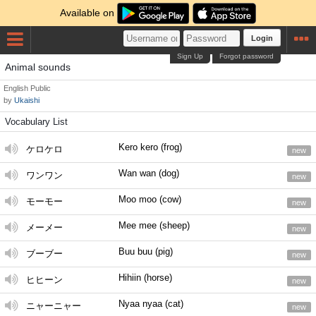
Available on
Login
Sign Up
Forgot password
Animal sounds
English
Public
by
Ukaishi
Vocabulary List
Kero kero (frog)
ケロケロ
new
Wan wan (dog)
ワンワン
new
Moo moo (cow)
モーモー
new
Mee mee (sheep)
メーメー
new
Buu buu (pig)
ブーブー
new
Hihiin (horse)
ヒヒーン
new
Nyaa nyaa (cat)
ニャーニャー
new