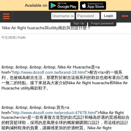
Available on
Login
Sign Up
Forgot password
Nike Air flight huarache與utility兩款與別是什麼？
中文(简体)
Public
&nbsp; &nbsp; &nbsp; &nbsp; Nike Air Huarache是<a
href="
http://www.dozo8.com.tw/brand-18.html
">耐吉</a>的一個系
列，也被稱為耐吉生活，那麼對於耐吉這個系列的鞋款也都有著自己獨
一無二的特點。接下來就為大家介紹Nike Air flight huarache和Nike Air
Huarache utility兩款鞋子。
&nbsp; &nbsp; &nbsp; &nbsp;首先<a
href="
http://www.dozo8.com.tw/product-47678.html
">Nike Air flight
huarache</a>是一款有著復古造型的款式設計和極為舒適的質感相結合
的輕質籃球鞋，採用的是風靡全球的獨家腳踝開口設計，而這樣的設計
能夠減輕鞋身的負重，讓腳感更加的舒適輕質。Nike Air flight