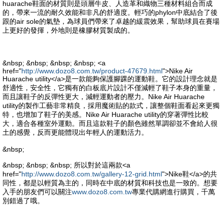
huarache鞋面的材質則是頭層牛皮、人造革和織物三種材料組合而成
的，帶來一流的耐久效能和非凡的舒適度。輕巧的phylon中底結合了後
跟的air sole的氣墊，為球員們帶來了卓越的緩震效果，幫助球員在賽場
上更好的發揮，外地則是橡膠材質製成的。
&nbsp; &nbsp; &nbsp; &nbsp; <a
href="
http://www.dozo8.com.tw/product-47679.html
">Nike Air
Huarache utility</a>是一款能夠保護腳踝的運動鞋。它的設計理念就是
舒適性，安全性，它獨有的白板底片設計不僅減輕了鞋子本身的重量，
而且讓鞋子的反彈性更大，減輕運動者的壓力。Nike Air Huarache
utility的製作工藝非常精良，採用魔術貼的款式，讓整個鞋面看起來更獨
特，也增加了鞋子的美感。Nike Air Huarache utility的穿著彈性比較
大，適合各種室外運動。而且這款鞋子的顏色雖然單調卻並不會給人很
土的感覺，反而更能體現出年輕人的運動活力。
&nbsp;
&nbsp; &nbsp; &nbsp; 所以對於這兩款<a
href="
http://www.dozo8.com.tw/gallery-12-grid.html
">Nike鞋</a>的共
同性，都是以輕質為主的，同時在中底的材質和科技也是一致的。想要
入手的朋友們可以關注
www.dozo8.com.tw
專業代購網進行購買，千萬
別錯過了哦。