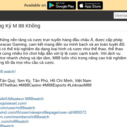
Available on
ng Ký M 88 Không
những nền tảng cá cược trực tuyến hàng đầu châu Á, được cấp phép
acao Gaming, cam kết mang đến sự minh bạch và an toàn tuyệt đối.
i có thể trải nghiệm đa dạng loại hình cá cược như thể thao, thể thao
ử cùng nhiều trò chơi hấp dẫn với tỷ lệ cược cạnh tranh. Với dịch vụ
trợ nhanh chóng và tận tâm, M88 luôn chú trọng nâng cao trải nghiệm
ng tối đa mọi nhu cầu cá cược.
88.watch/
ỳ Tân Quý, Sơn Kỳ, Tân Phú, Hồ Chí Minh, Việt Nam
88Thethao #M88Casino #M88Esports #LinkvaoM88
/wiki/Utilisateur:M88watch
mypixieset.com/
.com/user/m88watch
amd.com/t5/user/viewprofilepage/user-id/480072
tem.com/members/m88watch
es.com/m88watch
m88watch