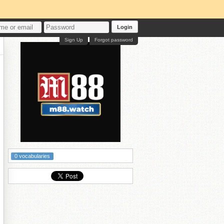
Login
Sign Up
Forgot password
0 vocabularies