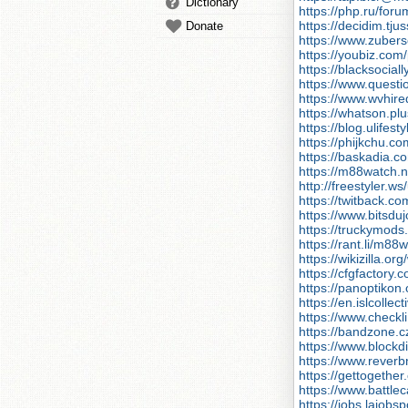
Dictionary
https://php.ru/fo
https://decidim.tju
Donate
https://www.zuber
https://youbiz.com
https://blacksocia
https://www.quest
https://www.wvhir
https://whatson.p
https://blog.ulife
https://phijkchu.
https://baskadia.co
https://m88watch.n
http://freestyler.
https://twitback.
https://www.bitsdu
https://truckymods
https://rant.li/m
https://wikizilla.o
https://cfgfactory
https://panoptikon
https://en.islcolle
https://www.check
https://bandzone.
https://www.block
https://www.reverb
https://gettogethe
https://www.battle
https://jobs.lajob