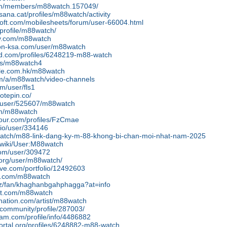
rum/members/m88watch.157049/
ssana.cat/profiles/m88watch/activity
soft.com/mobilesheets/forum/user-66004.html
/profile/m88watch/
lly.com/m88watch
ion-ksa.com/user/m88watch
ed.com/profiles/6248219-m88-watch
lus/m88watch4
style.com.hk/m88watch
com/a/m88watch/video-channels
m/user/fls1
otepin.co/
ws/user/525607/m88watch
com/m88watch
jour.com/profiles/FzCmae
.io/user/334146
88watch/m88-link-dang-ky-m-88-khong-bi-chan-moi-nhat-nam-2025
rg/wiki/User:M88watch
.com/user/309472
.org/user/m88watch/
ctive.com/portfolio/12492603
li.com/m88watch
cz/fan/khaghanbgahphagga?at=info
dit.com/m88watch
nation.com/artist/m88watch
r.community/profile/287003/
cam.com/profile/info/4486882
sportal.org/profiles/6248882-m88-watch