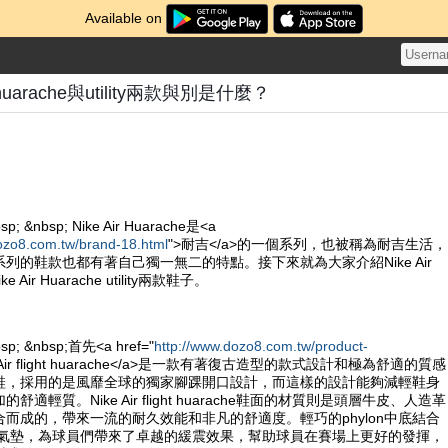
Available on
ght huarache與utility兩款與別是什麼？
sp; &nbsp; Nike Air Huarache是<a
ozo8.com.tw/brand-18.html
">耐吉</a>的一個系列，也被稱為耐吉生活，
列的鞋款也都有著自己獨一無二的特點。接下來就為大家介紹Nike Air
Nike Air Huarache utility兩款鞋子。
bsp; &nbsp;首先<a href="
http://www.dozo8.com.tw/product-
e Air flight huarache</a>是一款有著復古造型的款式設計和極為舒適的質感
鞋，採用的是風靡全球的獨家腳踝開口設計，而這樣的設計能夠減輕鞋身
適輕質。Nike Air flight huarache鞋面的材質則是頭層牛皮、人造革
而成的，帶來一流的耐久效能和非凡的舒適度。輕巧的phylon中底結合
ole的氣墊，為球員們帶來了卓越的緩震效果，幫助球員在賽場上更好的發揮，