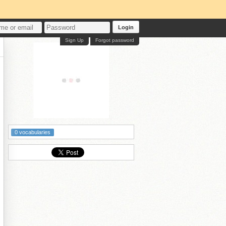
Login
Sign Up
Forgot password
0 vocabularies