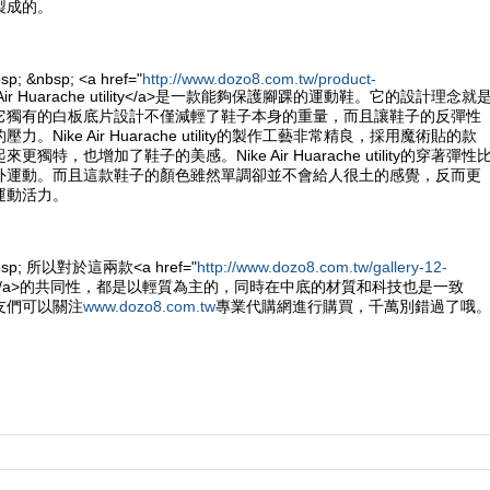
製成的。
sp; &nbsp; <a href="
http://www.dozo8.com.tw/product-
e Air Huarache utility</a>是一款能夠保護腳踝的運動鞋。它的設計理念就
它獨有的白板底片設計不僅減輕了鞋子本身的重量，而且讓鞋子的反彈性
。Nike Air Huarache utility的製作工藝非常精良，採用魔術貼的款
獨特，也增加了鞋子的美感。Nike Air Huarache utility的穿著彈性
外運動。而且這款鞋子的顏色雖然單調卻並不會給人很土的感覺，反而更
運動活力。
&nbsp; 所以對於這兩款<a href="
http://www.dozo8.com.tw/gallery-12-
e鞋</a>的共同性，都是以輕質為主的，同時在中底的材質和科技也是一致
友們可以關注
www.dozo8.com.tw
專業代購網進行購買，千萬別錯過了哦