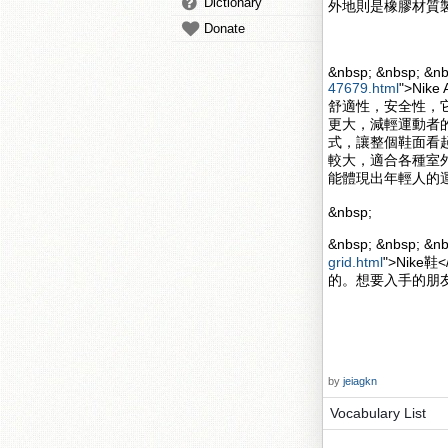
Dictionary
外地則是橡膠材質
Donate
&nbsp; &nbsp; &nb
47679.html
">Nik
舒適性，安全性，
更大，減輕運動者的壓力
式，讓整個鞋面看起來更
較大，適合各種室
能體現出年輕人的
&nbsp;
&nbsp; &nbsp; 
grid.html
">Nik
的。想要入手的朋
by
jeiagkn
Vocabulary List