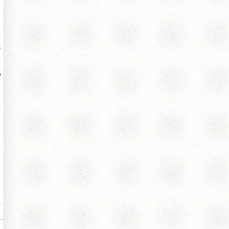
是
比
。