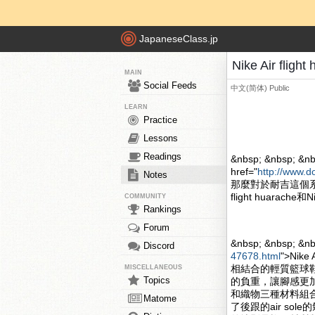
JapaneseClass.jp
Nike Air fli
MAIN
Social Feeds
中文(简体)
Public
LEARN
Practice
Lessons
Readings
&nbsp; &nbsp; &nb
href="
http://www.d
Notes
那麼對於耐吉這個系
flight huarache和
COMMUNITY
Rankings
Forum
&nbsp; &nbsp; &n
Discord
47678.html
">Nik
相結合的輕質籃球
MISCELLANEOUS
Topics
的負重，讓腳感更加的舒
和織物三種材料組合
Matome
了後跟的air s