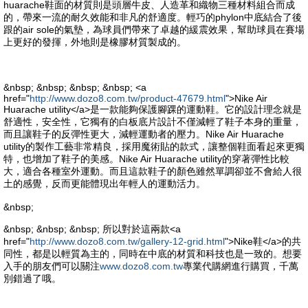
huarache鞋面的材質則是頭層牛皮、人造革和織物三種材料組合而成
的，帶來一流的耐久效能和非凡的舒適度。輕巧的phylon中底結合了後
跟的air sole的氣墊，為球員們帶來了卓越的緩震效果，幫助球員在賽場
上更好的發揮，外地則是橡膠材質製成的。
&nbsp; &nbsp; &nbsp; &nbsp; <a
href="
http://www.dozo8.com.tw/product-47679.html
">Nike Air
Huarache utility</a>是一款能夠保護腳踝的運動鞋。它的設計理念就是
舒適性，安全性，它獨有的白板底片設計不僅減輕了鞋子本身的重量，
而且讓鞋子的反彈性更大，減輕運動者的壓力。Nike Air Huarache
utility的製作工藝非常精良，採用魔術貼的款式，讓整個鞋面看起來更獨
特，也增加了鞋子的美感。Nike Air Huarache utility的穿著彈性比較
大，適合各種室外運動。而且這款鞋子的顏色雖然單調卻並不會給人很
土的感覺，反而更能體現出年輕人的運動活力。
&nbsp;
&nbsp; &nbsp; &nbsp; 所以對於這兩款<a
href="
http://www.dozo8.com.tw/gallery-12-grid.html
">Nike鞋</a>的共
同性，都是以輕質為主的，同時在中底的材質和科技也是一致的。想要
入手的朋友們可以關注
www.dozo8.com.tw
專業代購網進行購買，千萬
別錯過了哦。