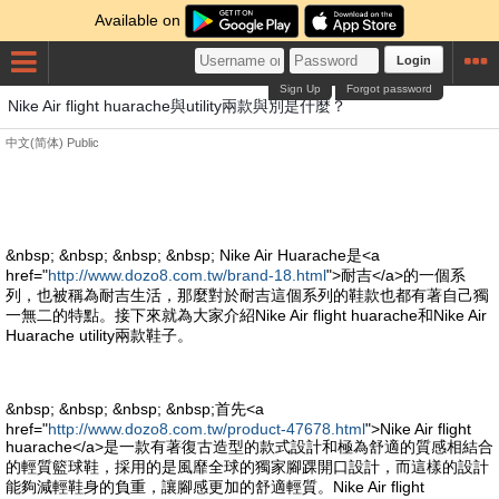
Available on
Login
Sign Up
Forgot password
Nike Air flight huarache與utility兩款與別是什麼？
中文(简体)
Public
&nbsp; &nbsp; &nbsp; &nbsp; Nike Air Huarache是<a
href="
http://www.dozo8.com.tw/brand-18.html
">耐吉</a>的一個系
列，也被稱為耐吉生活，那麼對於耐吉這個系列的鞋款也都有著自己獨
一無二的特點。接下來就為大家介紹Nike Air flight huarache和Nike Air
Huarache utility兩款鞋子。
&nbsp; &nbsp; &nbsp; &nbsp;首先<a
href="
http://www.dozo8.com.tw/product-47678.html
">Nike Air flight
huarache</a>是一款有著復古造型的款式設計和極為舒適的質感相結合
的輕質籃球鞋，採用的是風靡全球的獨家腳踝開口設計，而這樣的設計
能夠減輕鞋身的負重，讓腳感更加的舒適輕質。Nike Air flight