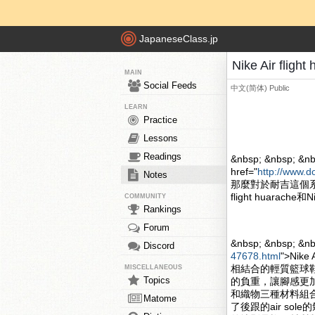
JapaneseClass.jp
Nike Air fli
MAIN
Social Feeds
中文(简体)
Public
LEARN
Practice
Lessons
Readings
&nbsp; &nbsp; &nb
href="
http://www.d
Notes
那麼對於耐吉這個系
flight huarache和
COMMUNITY
Rankings
Forum
&nbsp; &nbsp; &n
Discord
47678.html
">Nik
相結合的輕質籃球
MISCELLANEOUS
Topics
的負重，讓腳感更加的舒
和織物三種材料組合
Matome
了後跟的air s