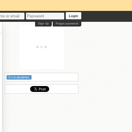
Login
Sign Up
Forgot password
0 vocabularies