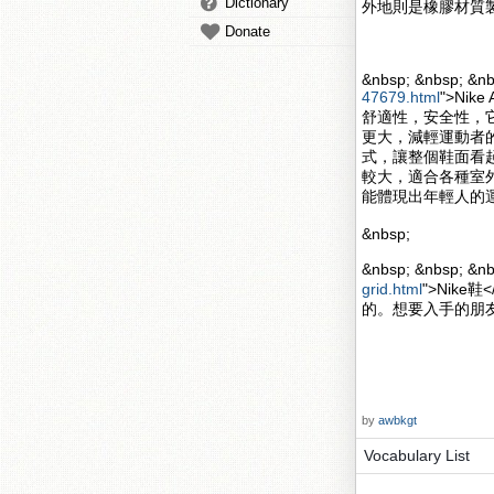
Dictionary
外地則是橡膠材質
Donate
&nbsp; &nbsp; &nb
47679.html
">Nik
舒適性，安全性，
更大，減輕運動者的壓力
式，讓整個鞋面看起來更
較大，適合各種室
能體現出年輕人的
&nbsp;
&nbsp; &nbsp; 
grid.html
">Nik
的。想要入手的朋
by
awbkgt
Vocabulary List