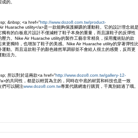
製成的。
sp; &nbsp; <a href="
http://www.dozo8.com.tw/product-
e Air Huarache utility</a>是一款能夠保護腳踝的運動鞋。它的設計理念就
它獨有的白板底片設計不僅減輕了鞋子本身的重量，而且讓鞋子的反彈性
。Nike Air Huarache utility的製作工藝非常精良，採用魔術貼的款
獨特，也增加了鞋子的美感。Nike Air Huarache utility的穿著彈性
外運動。而且這款鞋子的顏色雖然單調卻並不會給人很土的感覺，反而更
運動活力。
&nbsp; 所以對於這兩款<a href="
http://www.dozo8.com.tw/gallery-12-
e鞋</a>的共同性，都是以輕質為主的，同時在中底的材質和科技也是一致
友們可以關注
www.dozo8.com.tw
專業代購網進行購買，千萬別錯過了哦