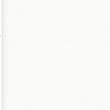
是
比
。