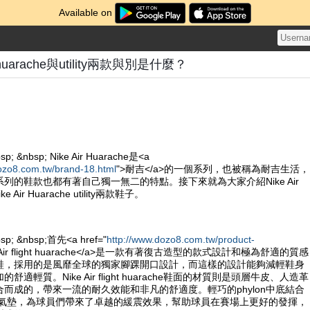
Available on
ght huarache與utility兩款與別是什麼？
sp; &nbsp; Nike Air Huarache是<a
ozo8.com.tw/brand-18.html
">耐吉</a>的一個系列，也被稱為耐吉生活，
列的鞋款也都有著自己獨一無二的特點。接下來就為大家介紹Nike Air
Nike Air Huarache utility兩款鞋子。
bsp; &nbsp;首先<a href="
http://www.dozo8.com.tw/product-
e Air flight huarache</a>是一款有著復古造型的款式設計和極為舒適的質感
鞋，採用的是風靡全球的獨家腳踝開口設計，而這樣的設計能夠減輕鞋身
適輕質。Nike Air flight huarache鞋面的材質則是頭層牛皮、人造革
而成的，帶來一流的耐久效能和非凡的舒適度。輕巧的phylon中底結合
ole的氣墊，為球員們帶來了卓越的緩震效果，幫助球員在賽場上更好的發揮，