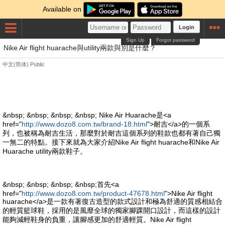
Available on
Login
Sign Up
Forgot password
Nike Air flight huarache與utility兩款與別是什麼？
中文(简体)
Public
&nbsp; &nbsp; &nbsp; &nbsp; Nike Air Huarache是<a
href="
http://www.dozo8.com.tw/brand-18.html
">耐吉</a>的一個系
列，也被稱為耐吉生活，那麼對於耐吉這個系列的鞋款也都有著自己獨
一無二的特點。接下來就為大家介紹Nike Air flight huarache和Nike Air
Huarache utility兩款鞋子。
&nbsp; &nbsp; &nbsp; &nbsp;首先<a
href="
http://www.dozo8.com.tw/product-47678.html
">Nike Air flight
huarache</a>是一款有著復古造型的款式設計和極為舒適的質感相結合
的輕質籃球鞋，採用的是風靡全球的獨家腳踝開口設計，而這樣的設計
能夠減輕鞋身的負重，讓腳感更加的舒適輕質。Nike Air flight