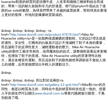
huarache鞋面的材質則是頭層牛皮、人造革和織物三種材料組合而成
的，帶來一流的耐久效能和非凡的舒適度。輕巧的phylon中底結合了後
跟的air sole的氣墊，為球員們帶來了卓越的緩震效果，幫助球員在賽場
上更好的發揮，外地則是橡膠材質製成的。
&nbsp; &nbsp; &nbsp; &nbsp; <a
href="
http://www.dozo8.com.tw/product-47679.html
">Nike Air
Huarache utility</a>是一款能夠保護腳踝的運動鞋。它的設計理念就是
舒適性，安全性，它獨有的白板底片設計不僅減輕了鞋子本身的重量，
而且讓鞋子的反彈性更大，減輕運動者的壓力。Nike Air Huarache
utility的製作工藝非常精良，採用魔術貼的款式，讓整個鞋面看起來更獨
特，也增加了鞋子的美感。Nike Air Huarache utility的穿著彈性比較
大，適合各種室外運動。而且這款鞋子的顏色雖然單調卻並不會給人很
土的感覺，反而更能體現出年輕人的運動活力。
&nbsp;
&nbsp; &nbsp; &nbsp; 所以對於這兩款<a
href="
http://www.dozo8.com.tw/gallery-12-grid.html
">Nike鞋</a>的共
同性，都是以輕質為主的，同時在中底的材質和科技也是一致的。想要
入手的朋友們可以關注
www.dozo8.com.tw
專業代購網進行購買，千萬
別錯過了哦。