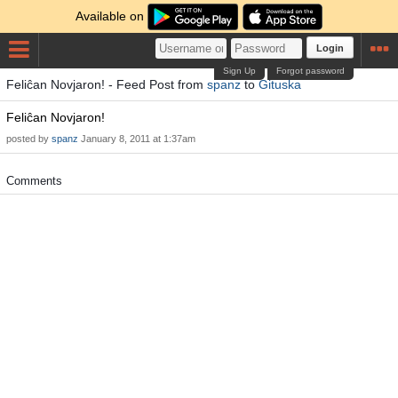
Available on
Login
Sign Up
Forgot password
Feliĉan Novjaron! - Feed Post from
spanz
to
Gituska
Feliĉan Novjaron!
posted by
spanz
January 8, 2011 at 1:37am
Comments