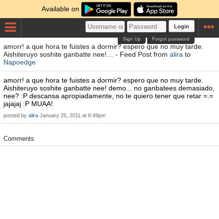
Available on
Login
Sign Up
Forgot password
amorr! a que hora te fuistes a dormir? espero que no muy tarde.
Aishiteruyo soshite ganbatte nee!… - Feed Post from
alira
to
Napoedge
amorr! a que hora te fuistes a dormir? espero que no muy tarde.
Aishiteruyo soshite ganbatte nee! demo... no ganbatees demasiado,
nee? :P descansa apropiadamente, no te quiero tener que retar =.=
jajajaj :P MUAA!
posted by
alira
January 25, 2011 at 8:49pm
Comments