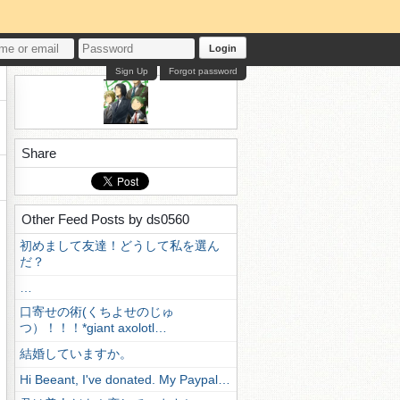
Login
Sign Up
Forgot password
Share
Other Feed Posts by ds0560
初めまして友達！どうして私を選ん
だ？
…
口寄せの術(くちよせのじゅ
つ）！！！*giant axolotl…
結婚していますか。
Hi Beeant, I've donated. My Paypal…