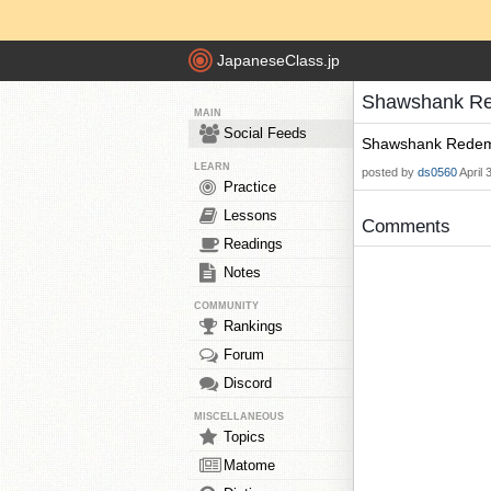
JapaneseClass.jp
Shawshank R
MAIN
Social Feeds
Shawshank Re
LEARN
posted by
ds0560
April
Practice
Lessons
Comments
Readings
Notes
COMMUNITY
Rankings
Forum
Discord
MISCELLANEOUS
Topics
Matome