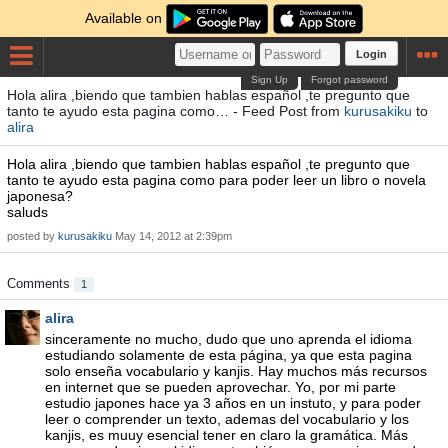
Available on
Login
Sign Up
Forgot password
Hola alira ,biendo que tambien hablas español ,te pregunto que
tanto te ayudo esta pagina como… - Feed Post from
kurusakiku
to
alira
Hola alira ,biendo que tambien hablas español ,te pregunto que
tanto te ayudo esta pagina como para poder leer un libro o novela
japonesa?
saluds
posted by
kurusakiku
May 14, 2012 at 2:39pm
Comments
1
alira
sinceramente no mucho, dudo que uno aprenda el idioma
estudiando solamente de esta página, ya que esta pagina
solo enseña vocabulario y kanjis. Hay muchos más recursos
en internet que se pueden aprovechar. Yo, por mi parte
estudio japones hace ya 3 años en un instuto, y para poder
leer o comprender un texto, ademas del vocabulario y los
kanjis, es muuy esencial tener en claro la gramática. Más