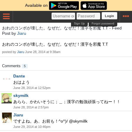
Available on
Login
Sign Up
Forgot password
おれのコンボが壊した。なぜだ。なぜだ！漢字を邪魔 T.T - Feed
Post by
Jiaru
おれのコンボが壊した。なぜだ。なぜだ！漢字を邪魔 T.T
posted by
Jiaru
June 28, 2014 at 9:38am
Comments
5
Dante
おはよう
June 28, 2014 at 12:52pm
skymilk
あらら、かわいそうに；＿；漢字の勉強頑張ってねー！！
June 28, 2014 at 2:57pm
Jiaru
ですよね。あ、お前も！^o^)/ @skymillk
June 29, 2014 at 10:46pm