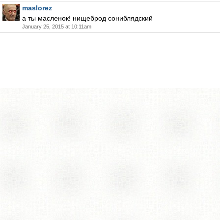
maslorez
а ты масленок! нищеброд сониблядский
January 25, 2015 at 10:11am