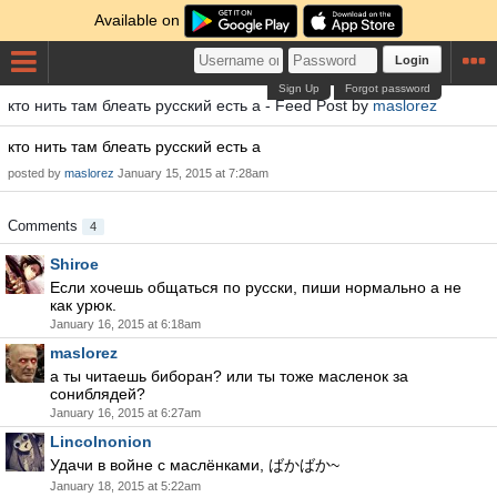
Available on
Login
Sign Up
Forgot password
кто нить там блеать русский есть а - Feed Post by
maslorez
кто нить там блеать русский есть а
posted by
maslorez
January 15, 2015 at 7:28am
Comments
4
Shiroe
Если хочешь общаться по русски, пиши нормально а не
как урюк.
January 16, 2015 at 6:18am
maslorez
а ты читаешь биборан? или ты тоже масленок за
сониблядей?
January 16, 2015 at 6:27am
Lincolnonion
Удачи в войне с маслёнками, ばかばか~
January 18, 2015 at 5:22am