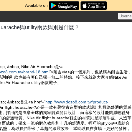
Available on
ght huarache與utility兩款與別是什麼？
sp; &nbsp; Nike Air Huarache是<a
ozo8.com.tw/brand-18.html
">耐吉</a>的一個系列，也被稱為耐吉生活，
列的鞋款也都有著自己獨一無二的特點。接下來就為大家介紹Nike Air
Nike Air Huarache utility兩款鞋子。
bsp; &nbsp;首先<a href="
http://www.dozo8.com.tw/product-
e Air flight huarache</a>是一款有著復古造型的款式設計和極為舒適的質感
鞋，採用的是風靡全球的獨家腳踝開口設計，而這樣的設計能夠減輕鞋身
適輕質。Nike Air flight huarache鞋面的材質則是頭層牛皮、人造革
而成的，帶來一流的耐久效能和非凡的舒適度。輕巧的phylon中底結合
ole的氣墊，為球員們帶來了卓越的緩震效果，幫助球員在賽場上更好的發揮，