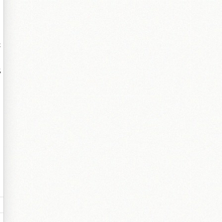
是
比
。