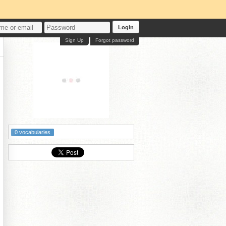
Login
Sign Up
Forgot password
0 vocabularies