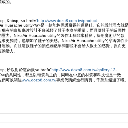
製成的。
sp; &nbsp; <a href="
http://www.dozo8.com.tw/product-
e Air Huarache utility</a>是一款能夠保護腳踝的運動鞋。它的設計理念就
它獨有的白板底片設計不僅減輕了鞋子本身的重量，而且讓鞋子的反彈性
。Nike Air Huarache utility的製作工藝非常精良，採用魔術貼的款
獨特，也增加了鞋子的美感。Nike Air Huarache utility的穿著彈性
外運動。而且這款鞋子的顏色雖然單調卻並不會給人很土的感覺，反而更
運動活力。
&nbsp; 所以對於這兩款<a href="
http://www.dozo8.com.tw/gallery-12-
e鞋</a>的共同性，都是以輕質為主的，同時在中底的材質和科技也是一致
友們可以關注
www.dozo8.com.tw
專業代購網進行購買，千萬別錯過了哦