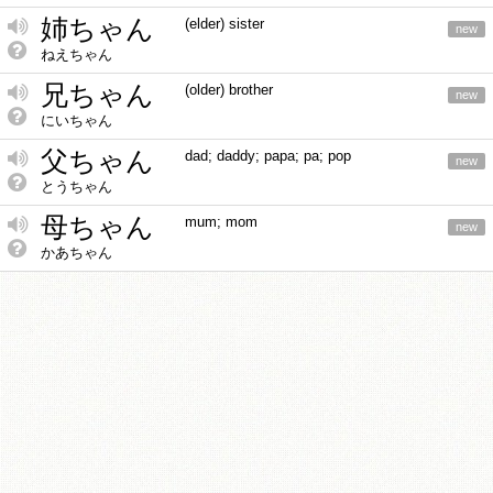
姉ちゃん
(elder) sister
new
ねえちゃん
兄ちゃん
(older) brother
new
にいちゃん
父ちゃん
dad; daddy; papa; pa; pop
new
とうちゃん
母ちゃん
mum; mom
new
かあちゃん