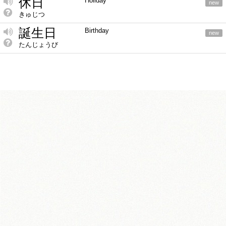
休日
Holiday
new
きゅじつ
誕生日
Birthday
new
たんじょうび