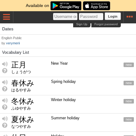
Available on
Login
Sign Up
Forgot password
Dates
English
Public
by
verymerii
Vocabulary List
正月
New Year
new
しょうがつ
春休み
Spring holiday
new
はるやすみ
冬休み
Winter holiday
new
ふゆやすみ
夏休み
Summer holiday
new
なつやすみ