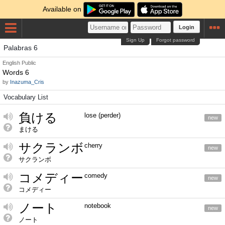
Available on
Login
Sign Up
Forgot password
Palabras 6
English
Public
Words 6
by
Inazuma_Cris
Vocabulary List
負ける
lose (perder)
new
まける
サクランボ
cherry
new
サクランボ
コメディー
comedy
new
コメディー
ノート
notebook
new
ノート