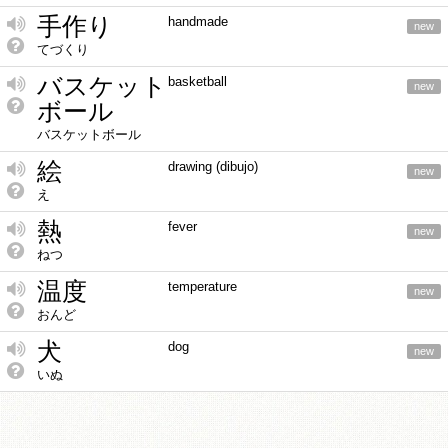
手作り
handmade
new
てづくり
バスケット
basketball
new
ボール
バスケットボール
絵
drawing (dibujo)
new
え
熱
fever
new
ねつ
温度
temperature
new
おんど
犬
dog
new
いぬ