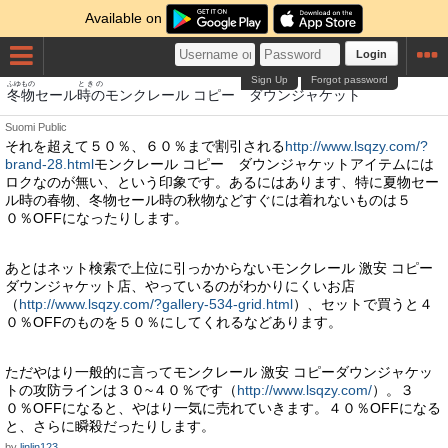
Available on
Login
Sign Up
Forgot password
ふゆもの
ときの
冬物
セール
時の
モンクレール コピー ダウンジャケット
Suomi
Public
それを超えて５０％、６０％まで割引される
http://www.lsqzy.com/?
brand-28.html
モンクレール コピー ダウンジャケットアイテムには
ロクなのが無い、という印象です。あるにはあります、特に夏物セー
ル時の春物、冬物セール時の秋物などすぐには着れないものは５
０％OFFになったりします。
あとはネット検索で上位に引っかからないモンクレール 激安 コピー
ダウンジャケット店、やっているのがわかりにくいお店
（
http://www.lsqzy.com/?gallery-534-grid.html
）、セットで買うと４
０％OFFのものを５０％にしてくれるなどあります。
ただやはり一般的に言ってモンクレール 激安 コピーダウンジャケッ
トの攻防ラインは３０~４０％です（
http://www.lsqzy.com/
）。３
０％OFFになると、やはり一気に売れていきます。４０％OFFになる
と、さらに瞬殺だったりします。
by
linlin123