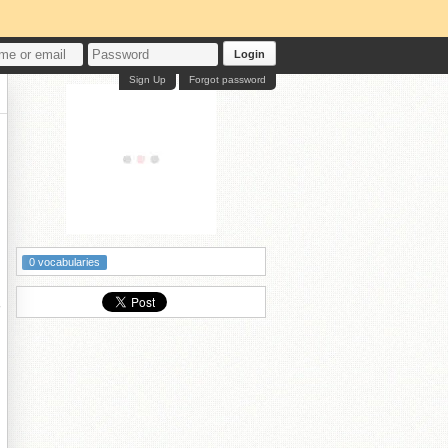
Login
Sign Up
Forgot password
0 vocabularies
る