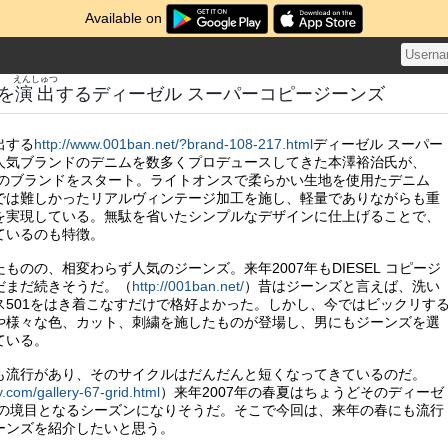
Available on
えんしゅつ
を
演出
するディーゼル スーパーコピージーンズ
出する
http://www.001ban.net/?brand-108-217.html
ディーゼル スーパー
人気ブランドのデニムを数多くプロデュースしてきた本澤裕治氏が、
自らのブランドをスタート。ライトオンスで柔らかい生地を使用たデニム
では難しかったリアルヴィンテージ加工を施し、軽量でありながらも重
を実現している。無駄を省いたシンプルなデザインに仕上げることで、
ているのも特徴。
ものの、相変わらず人気のジーンズ。来年2007年もDIESEL コピージ
だまだ続きそうだ。（
http://001ban.net/
）昔はジーンズと言えば、洗い
ス501をはき着こなすだけで格好よかった。しかし、今ではビックリす
や様々な色、カット、刺繍を施したものが登場し、男にもジーンズを選
ている。
も流行があり、そのサイクルはだんだんと短くなってきているのだ。
y.com/gallery-67-grid.html
）来年2007年の春夏はちょうどそのディーゼ
ドの境目となるシーズンになりそうだ。そこで今回は、来年の春にも流行
ーンズを紹介したいと思う。