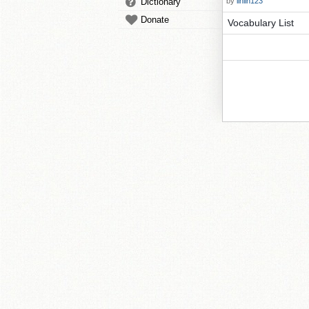
Dictionary
by
linlin123
Donate
Vocabulary List