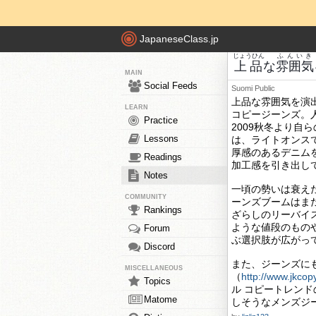
JapaneseClass.jp
じょうひん
ふんいき
上品
な
雰囲気
MAIN
Social Feeds
Suomi
Public
上品な雰囲気を演
LEARN
コピージーンズ。
Practice
2009秋冬より
Lessons
は、ライトオンス
厚感のあるデニム
Readings
加工感を引き出し
Notes
一頃の勢いは衰えた
COMMUNITY
ーンズブームはま
Rankings
ざらしのリーバイ
ような値段のもの
Forum
ぶ選択肢が広がっ
Discord
また、ジーンズに
MISCELLANEOUS
（
http://www.jkcop
Topics
ル コピートレン
Matome
しそうなメンズジ