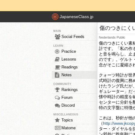
JapaneseClass.jp
傷のつきにく
MAIN
Social Feeds
Nederlands
Public
傷のつきにくい素
LEARN
計です。「私の作る
Practice
と音を鳴らし、止
Lessons
のです」。ゲルト
念がそこに凝縮さ
Readings
Notes
クォーツ時計が世
式時計の復興に務め
COMMUNITY
けたラング氏だが
Rankings
ギュレーター」だ
懐中時計の精度を
Forum
センターに分針を
Discord
特の文字盤に特徴
MISCELLANEOUS
これは、秒針が他
Topics
（
http://www.jkcop
Matome
ター・ダイヤルを
ン郊外に昨年秋に