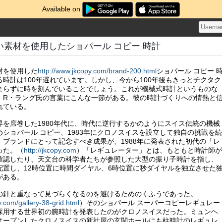
Available on
い素材を使用したショパール コピー 時計
材を使用した
http://www.jkcopy.com/brand-200.html
ショパール コピー 
時計は100年遅れています。しかし、今から100年後もきっとチクタク
まらずに時を刻んでいることでしょう。これが機械式時計というものな
・R・ラング氏の言葉にこんな一節がある。彼の時計づくりへの情熱と
れている。
界を席巻した1980年代に、時代に逆行するかのようにスイス伝統の機械
ショパール コピー、1983年にクロノスイスを設立して独自の挑戦を続
、ブランドにとって記念すべき成果が、1988年に発表された初代の「レ
った。（
http://jkcopy.com
）「レギュレーター」とは、もともと時計師が
確認したり、天文台の科学者たちが参照した大型の振り子時計を指し、
配置し、12時位置に時間ダイヤル、6時位置に秒ダイヤルを独立させた
がある。
の針と重なって見づらくなるのを避けるためのくふうであった。
y.com/gallery-38-grid.html
）そのショパール スーパーコピーレギュレー
採用する世界初の腕時計を発表したのがクロノスイスだった。ミュンヘ
オープンしたクロノスイスの新社屋の玄関ホールにも柱時計のレギュレ