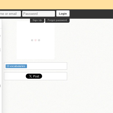
Login
Sign Up
Forgot password
時
信
0 vocabularies
独