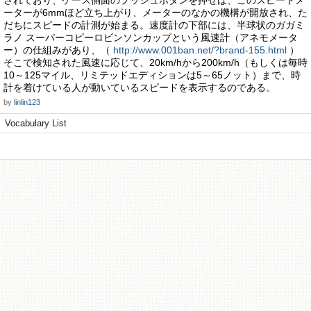
されており、ケース側面のプッシュボタンを押せば、このスピードメ
ーターが6mmほど立ち上がり、メーターのなかの機構が開放され、た
だちにスピードの計測が始まる。速度計の下部には、半球状のガガミ
ラノ スーパーコピーロビンソンカップという風速計（アネモメータ
ー）の仕組みがあり、（
http://www.001ban.net/?brand-155.html
）
そこで検知された風速に応じて、20km/hから200km/h（もしくは毎時
10～125マイル、リミテッドエディションは5～65ノット）まで、時
計を着けている人が動いているスピードを表示するのである。
by
linlin123
Vocabulary List