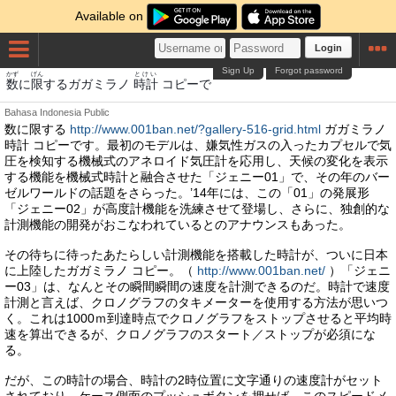
Available on
Login
Sign Up
Forgot password
かず
げん
とけい
数
に
限
するガガミラノ
時計
コピーで
Bahasa Indonesia
Public
数に限する
http://www.001ban.net/?gallery-516-grid.html
ガガミラノ
時計 コピーです。最初のモデルは、嫌気性ガスの入ったカプセルで気
圧を検知する機械式のアネロイド気圧計を応用し、天候の変化を表示
する機能を機械式時計と融合させた「ジェニー01」で、その年のバー
ゼルワールドの話題をさらった。’14年には、この「01」の発展形
「ジェニー02」が高度計機能を洗練させて登場し、さらに、独創的な
計測機能の開発がおこなわれているとのアナウンスもあった。
その待ちに待ったあたらしい計測機能を搭載した時計が、ついに日本
に上陸したガガミラノ コピー。（
http://www.001ban.net/
）「ジェニ
ー03」は、なんとその瞬間瞬間の速度を計測できるのだ。時計で速度
計測と言えば、クロノグラフのタキメーターを使用する方法が思いつ
く。これは1000ｍ到達時点でクロノグラフをストップさせると平均時
速を算出できるが、クロノグラフのスタート／ストップが必須にな
る。
だが、この時計の場合、時計の2時位置に文字通りの速度計がセット