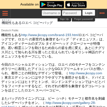
Available on
Login
Sign Up
Forgot password
きのうせい
機能性
もあるロエベ コピーバッグ
Deutsch
Public
機能性もある
http://www.jkcopy.com/brand-193.html
ロエベ コピーバ
ッグです。ロエベ の新世代を象徴するバッグ「ディオニュソス」は、
アイコンディテールのダブル タイガーヘッド クロージャーが特徴
的。若い精霊ニンフを助けるため自らの姿を虎に変え、あとにチグリ
ス川として知られる川を渡ったと伝えられているギリシャ神話のディ
オニュソスをモチーフにしている。
今回のスペシャルエディションでは、ロエベ のGモチーフをコンテン
ポラリーに表現したアイコニックなGGスプリームキャンバスが用い
られ、都市ごとの特別なデザインで登場。（
http://www.jkcopy.com
）東京エディションにはサクラやダリアを連想させる花々、ドバイエ
ディションにはヒトデとトンボ、ロンドンエディションではヘビとバ
ラをフィーチャーするなど、それぞれの都市を象徴するデコレーショ
ンをほどこしたロエベ スーパーコピー。
またバッグのライニングには、ビー（ハチ）モチーフと都市名を刺繍
したレザーパッチをオン。（
http://www.jkcopy.com/gallery-28-