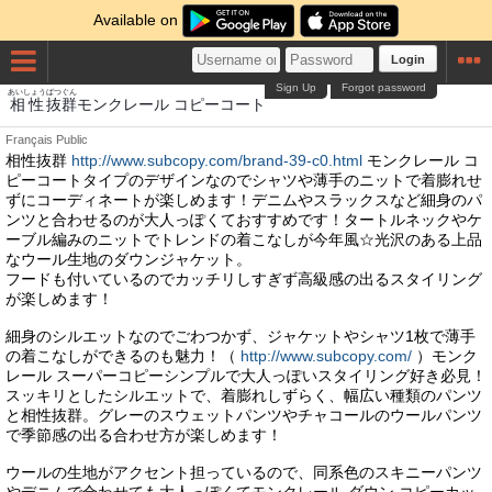
Available on
Login
Sign Up
Forgot password
あいしょう
ばつぐん
相性
抜群
モンクレール コピーコート
Français
Public
相性抜群
http://www.subcopy.com/brand-39-c0.html
モンクレール コ
ピーコートタイプのデザインなのでシャツや薄手のニットで着膨れせ
ずにコーディネートが楽しめます！デニムやスラックスなど細身のパ
ンツと合わせるのが大人っぽくておすすめです！タートルネックやケ
ーブル編みのニットでトレンドの着こなしが今年風☆光沢のある上品
なウール生地のダウンジャケット。
フードも付いているのでカッチリしすぎず高級感の出るスタイリング
が楽しめます！
細身のシルエットなのでごわつかず、ジャケットやシャツ1枚で薄手
の着こなしができるのも魅力！（
http://www.subcopy.com/
）モンク
レール スーパーコピーシンプルで大人っぽいスタイリング好き必見！
スッキリとしたシルエットで、着膨れしずらく、幅広い種類のパンツ
と相性抜群。グレーのスウェットパンツやチャコールのウールパンツ
で季節感の出る合わせ方が楽しめます！
ウールの生地がアクセント担っているので、同系色のスキニーパンツ