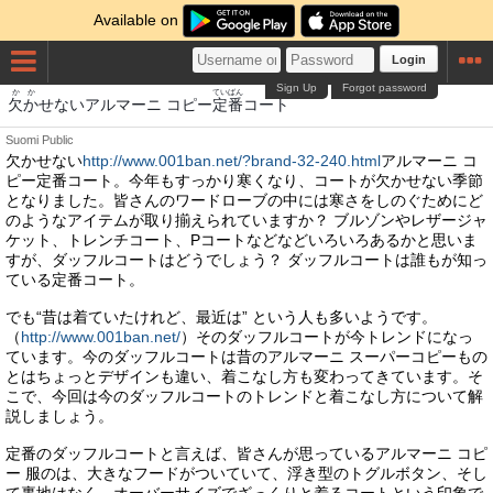
Available on
Login
Sign Up
Forgot password
かか
ていばん
欠か
せないアルマーニ コピー
定番
コート
Suomi
Public
欠かせない
http://www.001ban.net/?brand-32-240.html
アルマーニ コ
ピー定番コート。今年もすっかり寒くなり、コートが欠かせない季節
となりました。皆さんのワードローブの中には寒さをしのぐためにど
のようなアイテムが取り揃えられていますか？ ブルゾンやレザージャ
ケット、トレンチコート、Pコートなどなどいろいろあるかと思いま
すが、ダッフルコートはどうでしょう？ ダッフルコートは誰もが知っ
ている定番コート。
でも“昔は着ていたけれど、最近は” という人も多いようです。
（
http://www.001ban.net/
）そのダッフルコートが今トレンドになっ
ています。今のダッフルコートは昔のアルマーニ スーパーコピーもの
とはちょっとデザインも違い、着こなし方も変わってきています。そ
こで、今回は今のダッフルコートのトレンドと着こなし方について解
説しましょう。
定番のダッフルコートと言えば、皆さんが思っているアルマーニ コピ
ー 服のは、大きなフードがついていて、浮き型のトグルボタン、そし