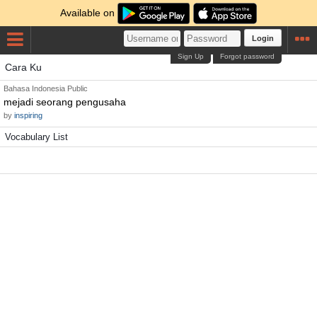
Available on
Login
Sign Up
Forgot password
Cara Ku
Bahasa Indonesia
Public
mejadi seorang pengusaha
by
inspiring
Vocabulary List