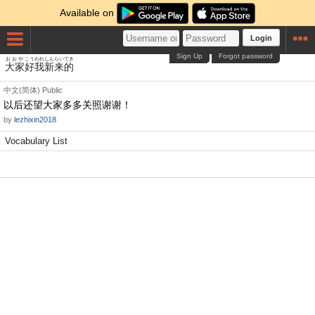
Available on
Login
Sign Up
Forgot password
おおや
こう
われ
しん
らい
てき
大家
好
我
新
来
的
中文(简体)
Public
以后还望大家多多关照谢谢！
by
lezhixin2018
Vocabulary List