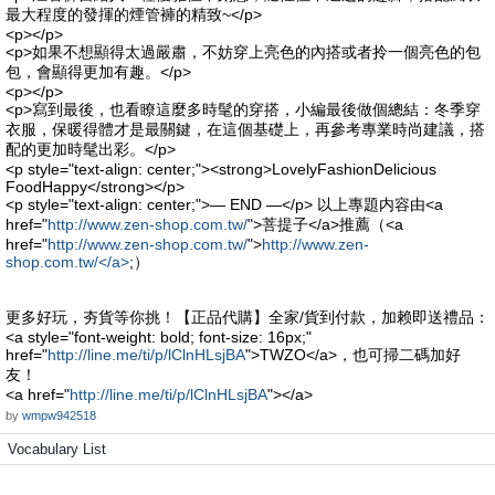
最大程度的發揮的煙管褲的精致~</p>
<p></p>
<p>如果不想顯得太過嚴肅，不妨穿上亮色的內搭或者拎一個亮色的包
包，會顯得更加有趣。</p>
<p></p>
<p>寫到最後，也看瞭這麼多時髦的穿搭，小編最後做個總結：冬季穿
衣服，保暖得體才是最關鍵，在這個基礎上，再參考專業時尚建議，搭
配的更加時髦出彩。</p>
<p style="text-align: center;"><strong>LovelyFashionDelicious
FoodHappy</strong></p>
<p style="text-align: center;">— END —</p> 以上專題内容由<a
href="
http://www.zen-shop.com.tw/
">菩提子</a>推薦（<a
href="
http://www.zen-shop.com.tw/
">
http://www.zen-
shop.com.tw/</a>
;）
更多好玩，夯貨等你挑！【正品代購】全家/貨到付款，加赖即送禮品：
<a style="font-weight: bold; font-size: 16px;"
href="
http://line.me/ti/p/lClnHLsjBA
">TWZO</a>，也可掃二碼加好
友！
<a href="
http://line.me/ti/p/lClnHLsjBA
"></a>
by
wmpw942518
Vocabulary List