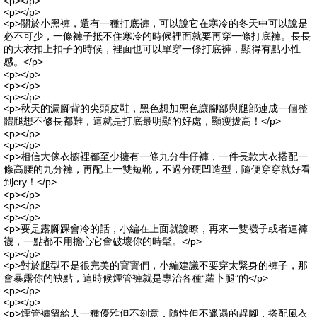
<p></p>
<p></p>
<p>關於小黑褲，還有一種打底褲，可以說它在寒冷的冬天中可以說是
必不可少，一條褲子抵不住寒冷的時候裡面就要再穿一條打底褲。長長
的大衣扣上扣子的時候，裡面也可以單穿一條打底褲，顯得有點小性
感。</p>
<p></p>
<p></p>
<p></p>
<p>秋天的漏腳背的尖頭皮鞋，黑色想加黑色讓腳部與腿部連成一個整
體腿想不修長都難，這就是打底最明顯的好處，顯瘦拔高！</p>
<p></p>
<p></p>
<p>相信大傢衣櫥裡都至少擁有一條九分牛仔褲，一件長款大衣搭配一
條高腰的九分褲，再配上一雙短靴，不過分硬凹造型，隨便穿穿就好看
到cry！</p>
<p></p>
<p></p>
<p></p>
<p>要是露腳踝會冷的話，小編在上面就說瞭，再來一雙襪子或者連褲
襪，一點都不用擔心它會破壞你的時髦。</p>
<p></p>
<p>對於腿型不是很完美的寶寶們，小編建議不要穿太緊身的褲子，那
會暴露你的缺點，這時候煙管褲就是專治各種“蘿卜腿”的</p>
<p></p>
<p></p>
<p>煙管褲留給人一種優雅但不刻意，隨性但不邋遢的趕腳，搭配風衣