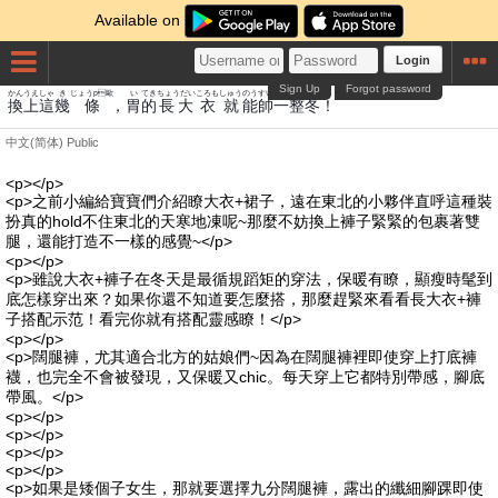
Available on
Login
Sign Up
Forgot password
かん
うえ
しゃ
き
じょうp歐
い
てき
ちょうだい
ころも
しゅう
のう
すい
いち
せい
ふゆ
換
上
這
幾
條
，
胃
的
長大
衣
就
能
帥
一
整
冬
！
中文(简体)
Public
<p></p>
<p>之前小編給寶寶們介紹瞭大衣+裙子，遠在東北的小夥伴直呼這種裝
扮真的hold不住東北的天寒地凍呢~那麼不妨換上褲子緊緊的包裹著雙
腿，還能打造不一樣的感覺~</p>
<p></p>
<p>雖說大衣+褲子在冬天是最循規蹈矩的穿法，保暖有瞭，顯瘦時髦到
底怎樣穿出來？如果你還不知道要怎麼搭，那麼趕緊來看看長大衣+褲
子搭配示范！看完你就有搭配靈感瞭！</p>
<p></p>
<p>闊腿褲，尤其適合北方的姑娘們~因為在闊腿褲裡即使穿上打底褲
襪，也完全不會被發現，又保暖又chic。每天穿上它都特別帶感，腳底
帶風。</p>
<p></p>
<p></p>
<p></p>
<p></p>
<p>如果是矮個子女生，那就要選擇九分闊腿褲，露出的纖細腳踝即使