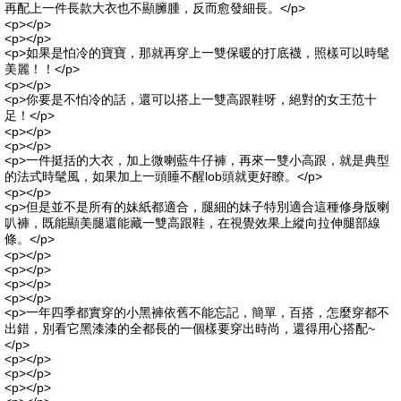
再配上一件長款大衣也不顯臃腫，反而愈發細長。</p>
<p></p>
<p></p>
<p>如果是怕冷的寶寶，那就再穿上一雙保暖的打底襪，照樣可以時髦
美麗！！</p>
<p></p>
<p>你要是不怕冷的話，還可以搭上一雙高跟鞋呀，絕對的女王范十
足！</p>
<p></p>
<p></p>
<p>一件挺括的大衣，加上微喇藍牛仔褲，再來一雙小高跟，就是典型
的法式時髦風，如果加上一頭睡不醒lob頭就更好瞭。</p>
<p></p>
<p>但是並不是所有的妹紙都適合，腿細的妹子特別適合這種修身版喇
叭褲，既能顯美腿還能藏一雙高跟鞋，在視覺效果上縱向拉伸腿部線
條。</p>
<p></p>
<p></p>
<p></p>
<p></p>
<p>一年四季都實穿的小黑褲依舊不能忘記，簡單，百搭，怎麼穿都不
出錯，別看它黑漆漆的全都長的一個樣要穿出時尚，還得用心搭配~
</p>
<p></p>
<p></p>
<p></p>