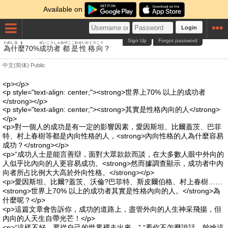
Available on
Login
Sign Up
Forgot password
ため
しる
ま
せいこうしゃ
みやこ
これ
せいかくス
こう
為
什
麼
70%
成功者
都
是
性格
向
？
中文(简体)
Public
<p></p>
<p style="text-align: center;"><strong>世界上70% 以上的成功者
</strong></p>
<p style="text-align: center;"><strong>其實是性格內向的人</strong>
</p>
<p>對一個人的成功是有一定的影響因素，愛因斯坦、比爾蓋茨、巴菲
特、村上春樹等都是內向性格的人，<strong>內向性格的人為什麼容易
成功？</strong></p>
<p>“成功人士是能言善辯，面對大眾款款而談，在大多數人眼中外向的
人似乎比內向的人更容易成功。<strong>然而據調查顯示，成功者中內
向者所占比例大大高於外向性格。</strong></p>
<p>愛因斯坦、比爾?蓋茨、沃倫?巴菲特、斯皮爾伯格、村上春樹……
<strong>世界上70% 以上的成功者其實是性格內向的人。</strong>為
什麼呢？</p>
<p>這篇文章會告訴你，成功的道路上，盡管外向的人生神采飛揚，但
內向的人天生自帶光芒！</p>
<p>“這樣不好，要從自己的世界裡走出來。” “看你不怎麼說話，幹啥這