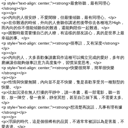
<p style="text-align: center;"><strong>最會聆聽，最有同理心
</strong></p>
<p></p>
<p>內向的人很安靜，不愛閑聊，但最懂傾聽，最有同理心。</p>
<p>在你難過的時候，外向的人會聽你講述然後帶你去各種地方High，
而內向的你不僅能傾聽你的難過，還能夠陪你一起難過。</p>
<p>困難時最需要懂自己的人瞭，有這樣的朋友談心，真的是世界上最
幸福的事。</p>
<p style="text-align: center;"><strong>很專註，又有深度</strong>
</p>
<p></p>
<p>內向的人，大多喜歡像讀書寫作這種可以獨立完成的愛好，多年的
磨練讓你能夠做事註意力高度集中，習慣深度思考。</p>
<p style="text-align: center;"><strong>快樂很簡單，簡單很快樂
</strong></p>
<p></p>
<p>性情與快樂無關，內向並不是不快樂，隻是喜歡享受另一種類型的
快樂。</p>
<p>比如沉浸在無人打擾的平靜中，讀一本書，看一部電影，聽一首
歌，放一陣空，發一會呆，靜坐冥想，甚至自己抽下風，不需要太多。
</p>
<p style="text-align: center;"><strong>想清楚再說話，凡事有理有據
</strong></p>
<p></p>
<p>浮躁的時代，這是個很稀有的品質，不過常常被誤以為是害羞，不
愛表達。</p>