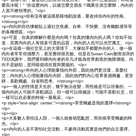
麼高冷呢！” “你這麼內向，以後怎麼交朋友？職業生涯怎麼辦，內向的
人當不瞭領導的。”</p>
<p><strong>你有沒有被這樣那樣地勸說過，要改掉你內向的性格。
</strong></p>
<p>內向的你仿佛被貼上過社交焦慮、自卑、不快樂、沒有幽默感等等
的各種標簽。</p>
<p>可是，你真的瞭解什麼是內向嗎？你真的懂內向的人嗎？你知不知
道，其實內向的人有很多可貴的品質，內向的人也可以光芒萬丈。</p>
<p>在這樣一個社交至上的大環境下，大傢似乎都愛外向的人，做一個
內向者常常倍感壓力，甚至覺得很丟臉。但是在Susan Cain激情澎湃的
TED演講中，我們看到瞭內向者的非凡才能為世界創造的無限價值。內
向不是缺陷，是同樣值得欣賞與贊揚的。</p>
<p><strong>外向的人心理能量指向外部，因此他們更活潑，喜愛社
交；內向的人心理能量指向內部，因此他們對內心世界更感興趣，更安
靜，喜歡獨處、自省和思考。</strong></p>
<p>一個人的性情是天生的，幾乎無法改變，而性格是可以培養的。一
個內向的人可能不喜歡講話，但一樣可以很健談；可能不喜歡社交，但
一樣可以在必要的時候一展風采。</p>
<p style="text-align: center;"><strong>享受獨處是我的選擇</strong>
</p>
<p></p>
<p>大多數人害怕沒人陪，一個人就會胡思亂想，而你很享受獨處的時
光。</p>
<p>內向的人並不害怕社交活動，不參與活動其實是他們的自主選擇。
</p>