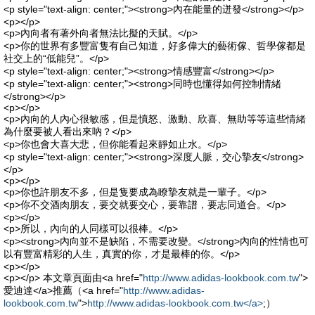
<p style="text-align: center;"><strong>內在能量的迸發</strong></p>
<p></p>
<p>內向者有著外向者無法比擬的天賦。</p>
<p>你的世界有多豐富隻有自己知道，好多偉大的藝術傢、哲學傢都是
社交上的“低能兒”。</p>
<p style="text-align: center;"><strong>情感豐富</strong></p>
<p style="text-align: center;"><strong>同時也懂得如何控制情緒
</strong></p>
<p></p>
<p>內向的人內心很敏感，但是憤怒、激動、欣喜、無助等等這些情緒
為什麼要被人看出來吶？</p>
<p>你也會大喜大悲，但你能看起來靜如止水。</p>
<p style="text-align: center;"><strong>深度人脈，交心摯友</strong>
</p>
<p></p>
<p>你也許朋友不多，但是隻要成為瞭摯友就是一輩子。</p>
<p>你不交酒肉朋友，要交就要交心，要靠譜，要志同道合。</p>
<p></p>
<p>所以，內向的人同樣可以很棒。</p>
<p><strong>內向並不是缺陷，不需要改變。</strong>內向的性情也可
以有豐富精彩的人生，真實的你，才是最棒的你。</p>
<p></p>
<p></p> 本文章頁面由<a href="
http://www.adidas-lookbook.com.tw
">
愛迪達</a>推薦（<a href="
http://www.adidas-
lookbook.com.tw
">
http://www.adidas-lookbook.com.tw</a>
;）