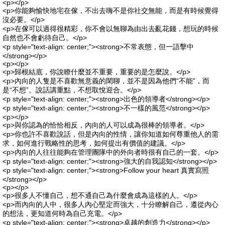
<p></p>
<p>你能夠愉快地宅在傢，不出去嗨不是你社交無能，而是有時候覺得
沒必要。</p>
<p>在傢可以過得很精彩，你不會以無聊為由出去亂花錢，想玩的時候
自然也不會虧待自己。</p>
<p style="text-align: center;"><strong>不常表態，但一語擊中
</strong></p>
<p></p>
<p>歸根結底，你說瞭什麼並不重要，重要的是怎麼說。</p>
<p>內向的人隻是不喜歡無意義的閑聊，並不是因為他們“不能”，而
是“不想”。說話講重點，不想取悅迎合。</p>
<p style="text-align: center;"><strong>出色的領導者</strong></p>
<p style="text-align: center;"><strong>不一樣的風范</strong></p>
<p></p>
<p>與你認為的恰恰相反，內向的人可以成為很棒的領導者。</p>
<p>你也許不喜歡說話，但是內向的性情，讓你知道如何尊重他人的需
求，如何進行戰略性的思考，如何提出有價值的建議。</p>
<p>內向的人往往能夠在管理團隊中的外向者時很有自己的一套。</p>
<p style="text-align: center;"><strong>強大的自我認知</strong></p>
<p style="text-align: center;"><strong>Follow your heart 真實寫照
</strong></p>
<p></p>
<p>很多人不懂自己，想不通自己為什麼會成為這樣的人。</p>
<p>而內向的人中，很多人內心堅定而強大，十分瞭解自己，遵從內心
的想法，更知道何時為自己充電。</p>
<p style="text-align: center;"><strong>卓越的創造力</strong></p>