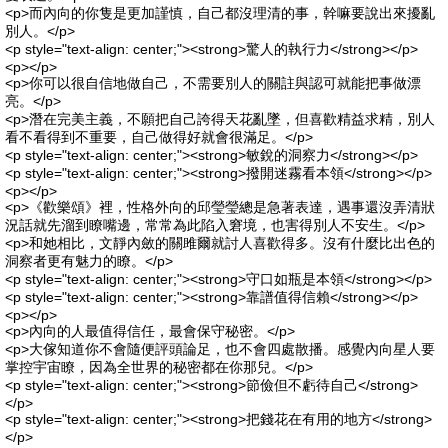
<p>而內向的你隻是更加謹慎，自己都沒理清的事，幹嘛要說出來擾亂
別人。</p>
<p style="text-align: center;"><strong>驚人的執行力</strong></p>
<p></p>
<p>你可以很自信地做自己，不需要別人的關註與認可就能把事做漂
亮。</p>
<p>潛在完美主義，不願把自己誇得天花亂墜，但喜歡精益求精，別人
看不看得到不重要，自己做得好就會很滿足。</p>
<p style="text-align: center;"><strong>敏銳的洞察力</strong></p>
<p style="text-align: center;"><strong>撥開迷霧看本領</strong></p>
<p></p>
<p>《歡樂頌》裡，性格外向的邱瑩瑩總是急著表達，遇事還沒弄清狀
況話就先溜到瞭嘴邊，常常為此陷入窘境，也害得別人不安生。</p>
<p>和她相比，文靜內斂的關雎爾就討人喜歡得多。沒有什麼比出色的
洞察者更有魅力的瞭。</p>
<p style="text-align: center;"><strong>守口如瓶是本領</strong></p>
<p style="text-align: center;"><strong>靠譜值得信賴</strong></p>
<p></p>
<p>內向的人最值得信任，最會保守秘密。</p>
<p>大傢知道你不會隨便評頭論足，也不會四處散播。感覺內向星人要
掌控宇宙瞭，因為全世界的秘密都在你那兒。</p>
<p style="text-align: center;"><strong>節儉但不虧待自己</strong>
</p>
<p style="text-align: center;"><strong>把錢花在有用的地方</strong>
</p>