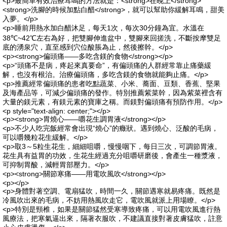
<p>最簡單有效治療耳鳴的方法就是：<strong>在晚上</strong>
<strong>洗腳的時候加點白醋</strong>，就可以幫助你緩解耳鳴，甜美
入夢。</p>
<p>睡前用熱水加白醋沐足，每天1次，每次30分鐘為宜。水溫在
38℃~42℃左右為好，把雙腳伸進盆中，雙腳來回搓洗，不斷按摩雙足
底的湧泉穴，直至感到穴位酸脹為止，然後擦幹。</p>
<p><strong>偏頭痛——多吃含鎂的食物</strong></p>
<p>“頭痛不是病，疼起來真要命”，有偏頭痛的人群經常靠止痛藥緩
解，也沒有根治。治療偏頭痛，多吃含鎂的食物就能夠止痛。</p>
<p>推薦經常偏頭痛的患者吃點蔬菜、小米、蕎面、豆類、香蕉、堅果
及海產品等，可減少偏頭痛的發作。特別推薦紫菜幹，因為紫菜裡含有
大量的鎂元素，有鎂元素的寶庫之稱。而鎂對偏頭痛有預防作用。</p>
<p style="text-align: center;"></p>
<p><strong>胃燒心——嚼花生調胃液</strong></p>
<p>不少人吃完飯經常會出現“燒心”的癥狀。遇到燒心、泛酸的毛病，
可以嚼幾粒花生緩解。</p>
<p>取3～5粒生花生，細細咀嚼，慢慢咽下，每日三次，可調節胃液。
花生具有益胃的功效，生花生經過充分咀嚼研磨後，會產生一種漿液，
可抑制胃酸，減輕胃部壓力。</p>
<p><strong>關節寒痛——用電吹風吹</strong></p>
<p></p>
<p>身體對著空調、電扇猛吹，時間一久，關節遇寒就易疼痛。既然是
冷風吹出來的毛病，不妨用熱風吹走它，電吹風就派上用場瞭。</p>
<p>特別是頸椎，如果是關節猛然受寒導致疼痛，可以用電吹風進行熱
風療法，把寒氣逼出來，隔著衣服吹，不建議直接對著皮膚猛吹，註意