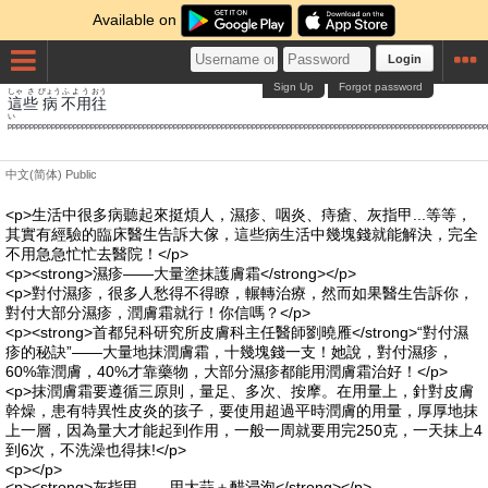
Available on
Login
Sign Up
Forgot password
しゃ
さ
びょう
ふよう
おう
這
些
病
不用
往
pppppppppppppppppppppppppppppppppppppppppppppppppppppppppppppppppppppppppppppppp
中文(简体)
Public
<p>生活中很多病聽起來挺煩人，濕疹、咽炎、痔瘡、灰指甲...等等，
其實有經驗的臨床醫生告訴大傢，這些病生活中幾塊錢就能解決，完全
不用急急忙忙去醫院！</p>
<p><strong>濕疹——大量塗抹護膚霜</strong></p>
<p>對付濕疹，很多人愁得不得瞭，輾轉治療，然而如果醫生告訴你，
對付大部分濕疹，潤膚霜就行！你信嗎？</p>
<p><strong>首都兒科研究所皮膚科主任醫師劉曉雁</strong>“對付濕
疹的秘訣”——大量地抹潤膚霜，十幾塊錢一支！她說，對付濕疹，
60%靠潤膚，40%才靠藥物，大部分濕疹都能用潤膚霜治好！</p>
<p>抹潤膚霜要遵循三原則，量足、多次、按摩。在用量上，針對皮膚
幹燥，患有特異性皮炎的孩子，要使用超過平時潤膚的用量，厚厚地抹
上一層，因為量大才能起到作用，一般一周就要用完250克，一天抹上4
到6次，不洗澡也得抹!</p>
<p></p>
<p><strong>灰指甲——用大蒜＋醋浸泡</strong></p>