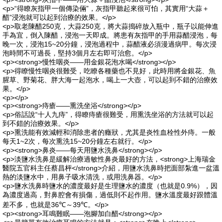
<p>“得瞭灰指甲一個傳染倆”，灰指甲聽起來很可怕，其實用“大蒜＋
醋”浸泡就可以起到治療的效果。</p>
<p>取老陳醋250克，大蒜250克，將大蒜搗碎放入瓶中，瓶子以能伸進
手為宜，倒入陳醋，浸泡一天即成。將患有灰指甲的手用蒜醋浸泡，每
晚一次，浸泡15~20分鐘，浸泡過程中，蒜醋液必須漫過病甲。每次浸
泡時間不可過長，堅持3個月左右即可治愈。</p>
<p><strong>慢性咽炎——用金銀花泡水喝</strong></p>
<p>得瞭慢性咽炎很難受，吃瞭各種藥也不見好，此時用將金銀花、魚
腥草、野菊花、胖大海一起泡水，喝上一大壺，可以起到不錯的治療效
果。</p>
<p></p>
<p><strong>痔瘡——熏洗坐浴</strong></p>
<p>俗話說“十人九痔”，得瞭痔瘡很難受，用熏洗坐浴的方法就可以起
到不錯的治療效果。</p>
<p>熏洗能有效減輕和消除患者的癥狀，尤其是炎性血栓性外痔。一般
每天1~2次，每次熏洗15~20分鐘左右就行。</p>
<p><strong>鼻炎——每天用鹽水洗鼻</strong></p>
<p>淡鹽水洗鼻是緩解治療過敏性鼻炎最好的方法，<strong>上海瑞金
醫院五官科主任蔡昌枰</strong>介紹，用鹽水洗鼻時把面部紮進一盆溫
熱的淡鹽水中，用鼻子吸水清洗，或用洗鼻器。</p>
<p>鹽水洗鼻時鹽水的濃度最好是生理鹽水的濃度（也就是0.9%），因
為濃度過高，對鼻腔會有損傷，過低則不起作用。鹽水溫度最好跟體溫
差不多，也就是36℃～39℃。</p>
<p><strong>耳鳴難眠——泡腳加白醋</strong></p>