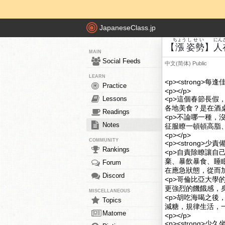
JapaneseClass.jp
ちょう
しせい
にん
【
漲
姿勢
】
人
MAIN
Social Feeds
中文(简体)
Public
LEARN
<p><strong>每
Practice
<p></p>
Lessons
<p>這個春節長
各地美食？是在酒
Readings
<p>不論哪一種
Notes
征服瞭一頓頓高脂、
<p></p>
COMMUNITY
<p><strong>少
Rankings
<p>自責除瞭讓
棄、暴飲暴食、睡
Forum
在應急狀態，從而
Discord
<p>哥倫比亞大學
更強烈的饑餓感，身
MISCELLANEOUS
<p>胡吃海喝之
Topics
減糖，規律生活，一
Matome
<p></p>
<p><strong>少