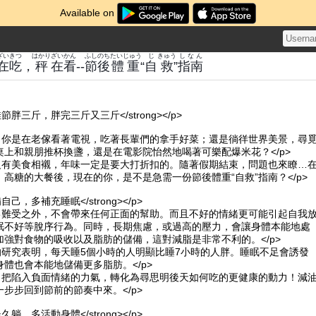
Available on
ざい
きつ
はかり
ざい
かん
ふし
のち
たいじゅう
じ
きゅう
しなん
在
吃
，
秤
在
看
--
節
後
體重
“
自
救
”
指南
逢佳節胖三斤，胖完三斤又三斤</strong></p>
假，你是在老傢看著電視，吃著長輩們的拿手好菜；還是徜徉世界美景，尋
桌上和親朋推杯換盞，還是在電影院怡然地喝著可樂配爆米花？</p>
，沒有美食相襯，年味一定是要大打折扣的。隨著假期結束，問題也來瞭…
高糖的大餐後，現在的你，是不是急需一份節後體重“自救”指南？</p>
責備自己，多補充睡眠</strong></p>
自己難受之外，不會帶來任何正面的幫助。而且不好的情緒更可能引起自我
眠不好等脫序行為。同時，長期焦慮，或過高的壓力，會讓身體本能地處
加強對食物的吸收以及脂肪的儲備，這對減脂是非常不利的。</p>
的研究表明，每天睡5個小時的人明顯比睡7小時的人胖。睡眠不足會誘發
體也會本能地儲備更多脂肪。</p>
後，把陷入負面情緒的力氣，轉化為尋思明後天如何吃的更健康的動力！減
步步回到節前的節奏中來。</p>
久坐久躺，多活動身體</strong></p>