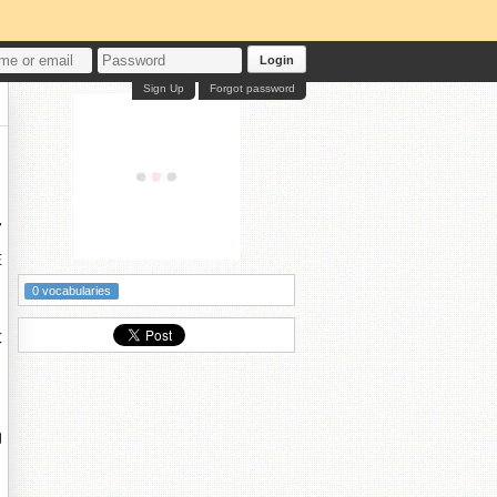
Login
Sign Up
Forgot password
覓
在
0 vocabularies
放
油