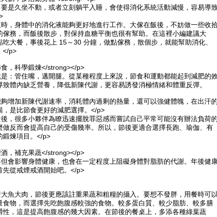
後，要是久坐不動，或者立刻躺平入睡，會使得消化系統活動減慢，容易導
>
站立時，身體中的消化液能夠更好地進行工作。大傢在飯後，不妨做一些收
的傢務，而飯後散步，對保持血糖平衡也很有幫助。在這裡小編建議大
吃大餐，事後花上 15～30 分鐘，做點傢務，散個步，就能幫助消化、
</p>
節食，科學鍛煉</strong></p>
肥就是：管住嘴，邁開腿。從某種程度上來說，節食和運動都能起到減肥的
導致體內缺乏營養，降低新陳代謝，更容易誘發消極情緒和體重反彈。
但能夠增加新陳代謝速率，消耗體內過剩的熱量，還可以強健體魄，在出汗
，是比節食更好的減肥選擇。</p>
熱量後，很多小夥伴為瞭迅速擺脫罪惡感而嘗試自己平常可能沒有辦法負荷
麼做反而會提高自己的受傷幾率。所以，節後更適合選擇長跑、瑜伽、有
鍛煉項目。</p>
煙酒，補充果蔬</strong></p>
精不但會影響身體健康，也會在一定程度上阻礙身體對脂肪的代謝。年後健
先從戒煙戒酒開始吧。</p>
多瞭大魚大肉，節後更應該註重果蔬和粗糧的攝入。要想不發胖，用餐時可
量食物，而選擇先吃飽腹感較強的食物。較多蛋白質、較少脂肪、較多膳
嚼性，這是提高飽腹感的幾大因素。在節後的餐桌上，多添各種綠葉蔬