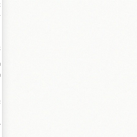
致
拾
效
的
的
康
以