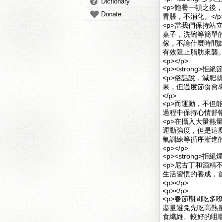
Dictionary
<p>飽餐一頓之
Donate
胃脹，不消化。</p
<p>當我們保持
桌子，洗碗等簡單
傢，不論什麼時間點
有效阻止脂肪來襲。
<p></p>
<p><strong>拒絕
<p>俗話說，減
果，但過度節食會
</p>
<p>而運動，不
過程中保持心情舒暢
<p>在攝入大量
運動強度，但是這
氧訓練等循序漸進的
<p></p>
<p><strong>拒絕
<p>尼古丁和酒
生活習慣的養成，首
<p></p>
<p></p>
<p>春節期間吃
盡量避免先吃高熱
食纖維、較好的咀