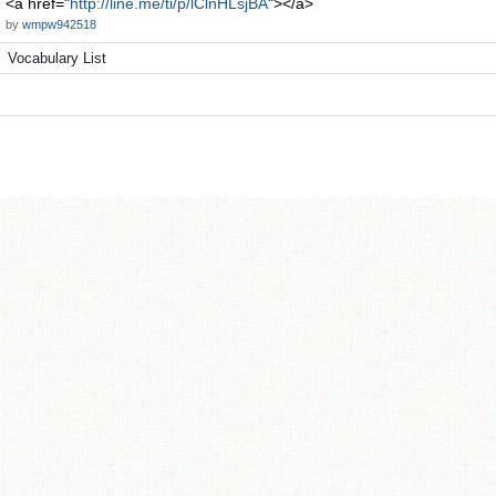
<a href="
http://line.me/ti/p/lClnHLsjBA
"></a>
by
wmpw942518
Vocabulary List