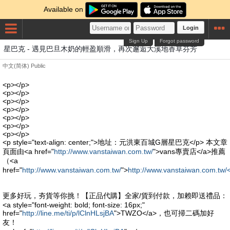
Available on
Login
Sign Up
Forgot password
星巴克 - 遇見巴旦木奶的輕盈順滑，再次邂逅大溪地香草芬芳
中文(简体)
Public
<p></p>
<p></p>
<p></p>
<p></p>
<p></p>
<p></p>
<p></p>
<p style="text-align: center;">地址：元洪東百城G層星巴克</p> 本文章
頁面由<a href="
http://www.vanstaiwan.com.tw/
">vans專賣店</a>推薦
（<a
href="
http://www.vanstaiwan.com.tw/
">
http://www.vanstaiwan.com.tw/
更多好玩，夯貨等你挑！【正品代購】全家/貨到付款，加赖即送禮品：
<a style="font-weight: bold; font-size: 16px;"
href="
http://line.me/ti/p/lClnHLsjBA
">TWZO</a>，也可掃二碼加好
友！