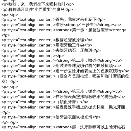
<p>咳咳，來，我們坐下來喝杯咖啡</p>
<p>聊聊洗牙這件“小而重要”的事兒</p>
<p> </p>
<p style="text-align: center;">首先，我依次來介紹下</p>
<p style="text-align: center;">潔牙<strong>“三步曲”</strong></p>
<p style="text-align: center;"><strong>第一步：超聲波潔牙</strong>
</p>
<p style="text-align: center;">根據超聲波原理</p>
<p style="text-align: center;">用潔牙機工作尖</p>
<p style="text-align: center;">去除牙結石、牙菌斑</p>
<p style="text-align: center;"></p>
<p style="text-align: center;"><strong>第二步：噴砂</strong></p>
<p style="text-align: center;">用裝瞭果味兒噴砂粉的噴砂槍頭</p>
<p style="text-align: center;">進一步去除牙齒表面上的色素沉積物</p>
<p style="text-align: center;">（適合有長期抽煙、喝茶和咖啡習慣的盆
友）</p>
<p> </p>
<p style="text-align: center;"><strong>第三步：拋光</strong></p>
<p style="text-align: center;">在牙齒表面塗抹顆粒較細的拋光膏</p>
<p style="text-align: center;">（類似牙膏）</p>
<p style="text-align: center;">通過慢速手機上的拋光杯逐一拋光牙面
</p>
<p style="text-align: center;">使牙齒表面恢復光滑</p>
<p> </p>
<p style="text-align: center;"><strong>那，洗牙除瞭可以去除牙結石