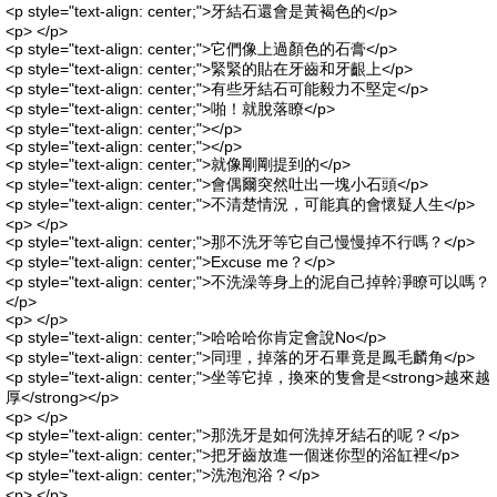
<p style="text-align: center;">牙結石還會是黃褐色的</p>
<p> </p>
<p style="text-align: center;">它們像上過顏色的石膏</p>
<p style="text-align: center;">緊緊的貼在牙齒和牙齦上</p>
<p style="text-align: center;">有些牙結石可能毅力不堅定</p>
<p style="text-align: center;">啪！就脫落瞭</p>
<p style="text-align: center;"></p>
<p style="text-align: center;"></p>
<p style="text-align: center;">就像剛剛提到的</p>
<p style="text-align: center;">會偶爾突然吐出一塊小石頭</p>
<p style="text-align: center;">不清楚情況，可能真的會懷疑人生</p>
<p> </p>
<p style="text-align: center;">那不洗牙等它自己慢慢掉不行嗎？</p>
<p style="text-align: center;">Excuse me？</p>
<p style="text-align: center;">不洗澡等身上的泥自己掉幹凈瞭可以嗎？
</p>
<p> </p>
<p style="text-align: center;">哈哈哈你肯定會說No</p>
<p style="text-align: center;">同理，掉落的牙石畢竟是鳳毛麟角</p>
<p style="text-align: center;">坐等它掉，換來的隻會是<strong>越來越
厚</strong></p>
<p> </p>
<p style="text-align: center;">那洗牙是如何洗掉牙結石的呢？</p>
<p style="text-align: center;">把牙齒放進一個迷你型的浴缸裡</p>
<p style="text-align: center;">洗泡泡浴？</p>
<p> </p>