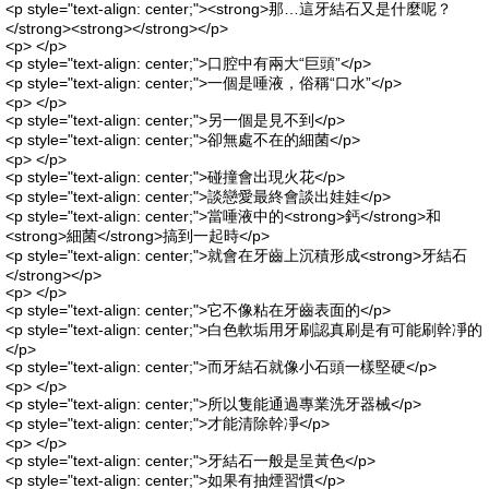
<p style="text-align: center;"><strong>那…這牙結石又是什麼呢？
</strong><strong></strong></p>
<p> </p>
<p style="text-align: center;">口腔中有兩大“巨頭”</p>
<p style="text-align: center;">一個是唾液，俗稱“口水”</p>
<p> </p>
<p style="text-align: center;">另一個是見不到</p>
<p style="text-align: center;">卻無處不在的細菌</p>
<p> </p>
<p style="text-align: center;">碰撞會出現火花</p>
<p style="text-align: center;">談戀愛最終會談出娃娃</p>
<p style="text-align: center;">當唾液中的<strong>鈣</strong>和
<strong>細菌</strong>搞到一起時</p>
<p style="text-align: center;">就會在牙齒上沉積形成<strong>牙結石
</strong></p>
<p> </p>
<p style="text-align: center;">它不像粘在牙齒表面的</p>
<p style="text-align: center;">白色軟垢用牙刷認真刷是有可能刷幹凈的
</p>
<p style="text-align: center;">而牙結石就像小石頭一樣堅硬</p>
<p> </p>
<p style="text-align: center;">所以隻能通過專業洗牙器械</p>
<p style="text-align: center;">才能清除幹凈</p>
<p> </p>
<p style="text-align: center;">牙結石一般是呈黃色</p>
<p style="text-align: center;">如果有抽煙習慣</p>