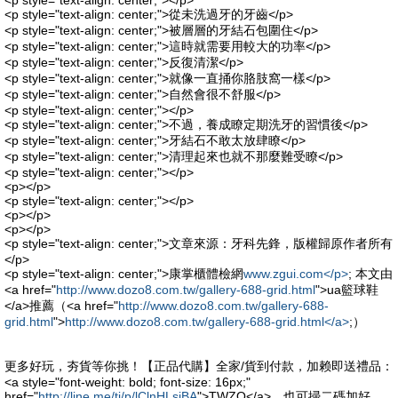
<p style="text-align: center;"></p>
<p style="text-align: center;">從未洗過牙的牙齒</p>
<p style="text-align: center;">被層層的牙結石包圍住</p>
<p style="text-align: center;">這時就需要用較大的功率</p>
<p style="text-align: center;">反復清潔</p>
<p style="text-align: center;">就像一直捅你胳肢窩一樣</p>
<p style="text-align: center;">自然會很不舒服</p>
<p style="text-align: center;"></p>
<p style="text-align: center;">不過，養成瞭定期洗牙的習慣後</p>
<p style="text-align: center;">牙結石不敢太放肆瞭</p>
<p style="text-align: center;">清理起來也就不那麼難受瞭</p>
<p style="text-align: center;"></p>
<p></p>
<p style="text-align: center;"></p>
<p></p>
<p></p>
<p style="text-align: center;">文章來源：牙科先鋒，版權歸原作者所有
</p>
<p style="text-align: center;">康掌櫃體檢網
www.zgui.com</p>
; 本文由
<a href="
http://www.dozo8.com.tw/gallery-688-grid.html
">ua籃球鞋
</a>推薦（<a href="
http://www.dozo8.com.tw/gallery-688-
grid.html
">
http://www.dozo8.com.tw/gallery-688-grid.html</a>
;）
更多好玩，夯貨等你挑！【正品代購】全家/貨到付款，加赖即送禮品：
<a style="font-weight: bold; font-size: 16px;"
href="
http://line.me/ti/p/lClnHLsjBA
">TWZO</a>，也可掃二碼加好