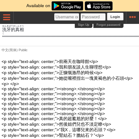
Available on
Login
Sign Up
Forgot password
せん
きば
てき
しんそう
洗
牙
的
真相
eeeeeeeeeeeeeeeeeeeeeeeeeeeeeeeeeeeeeeeeeeeeeeeeeeeeeeeeeeeeeeeeeeeeeeeeeeeeeeeeeeeeeeeeeeeeeeeeeeeeeeeeeeeeee
中文(简体)
Public
<p style="text-align: center;">前兩天在咖啡館</p>
<p style="text-align: center;">我和朋友談人生聊理想</p>
<p style="text-align: center;">正慷慨激昂的時候</p>
<p style="text-align: center;">她從嘴裡捏出一塊黃褐色的小石頭</p>
<p> </p>
<p style="text-align: center;"><strong>.</strong></p>
<p style="text-align: center;"><strong>.</strong></p>
<p style="text-align: center;"><strong>.</strong></p>
<p style="text-align: center;"><strong>.</strong></p>
<p style="text-align: center;"><strong>.</strong></p>
<p style="text-align: center;"><strong>.</strong></p>
<p style="text-align: center;">真的超尷尬的好麼！</p>
<p style="text-align: center;">然後姐們兒也不淡定瞭</p>
<p style="text-align: center;">“我X，這哪兒來的石頭？</p>
<p style="text-align: center;">腎結石？膽結石？”</p>