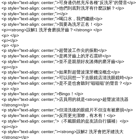
<p style="text-align: center;">可身邊仍然充斥各種“反洗牙”的聲音</p>
<p style="text-align: center;">他們到底對洗牙有什麼誤解？</p>
<p style="text-align: center;"></p>
<p style="text-align: center;">喝口水，我們繼續</p>
<p style="text-align: center;">我要為洗牙正名！</p>
<p><strong>誤解1 洗牙會磨損牙齒？</strong> </p>
<p> </p>
<p></p>
<p> </p>
<p style="text-align: center;">超聲波工作尖的振動</p>
<p style="text-align: center;">是將牙齒上的牙石震碎</p>
<p style="text-align: center;">並不是親朋好友謠傳的磨牙齒</p>
<p></p>
<p style="text-align: center;">如果對超聲波潔牙機沒概念</p>
<p style="text-align: center;">可以回想一下去眼鏡店清洗眼鏡時</p>
<p style="text-align: center;">是不是也會聽到“嗞嗞嗞”的聲音？</p>
<p> </p>
<p style="text-align: center;">Bingo！</p>
<p style="text-align: center;">店員用的就是<strong>超聲波清洗器
</strong></p>
<p style="text-align: center;">但清洗後的眼鏡片不但沒有被磨損</p>
<p style="text-align: center;">反而更光潔瞭，有木有！</p>
<p style="text-align: center;">（不戴眼鏡的盆友請自行腦補）</p>
<p></p>
<p style="text-align: center;"><strong>誤解2 洗牙會把牙縫洗大
</strong></p>