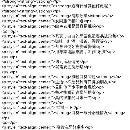
</strong><strong></strong></p>
<p style="text-align: center;"><strong>還有什麼其他好處呢？
</strong><strong></strong></p>
<p style="text-align: center;"><strong>清除牙漬</strong></p>
<p style="text-align: center;">女同胞們都知道</p>
<p style="text-align: center;">白色衣服是最容易臟的</p>
<p> </p>
<p style="text-align: center;">其實，白白的牙齒也最容易被染色</p>
<p style="text-align: center;">咖啡、紅酒、濃茶、香煙等</p>
<p style="text-align: center;">都會致使牙齒變黃變臟</p>
<p style="text-align: center;">用專業術語來說，叫作“牙漬”</p>
<p> </p>
<p style="text-align: center;">遇到這種情況</p>
<p style="text-align: center;">就需要去洗牙咯</p>
<p> </p>
<p style="text-align: center;"><strong>減輕口臭問題</strong></p>
<p style="text-align: center;">生活中不乏見到有口臭的朋友</p>
<p style="text-align: center;">見到他們少不瞭會尷尬</p>
<p style="text-align: center;">每次接觸到這樣的朋友</p>
<p style="text-align: center;">真的很想開口來一句</p>
<p style="text-align: center;"></p>
<p style="text-align: center;"> 插播一下</p>
<p style="text-align: center;"><strong>口臭一般分兩種情況</strong>
</p>
<p></p>
<p style="text-align: center;"> 盡管洗牙好處多</p>