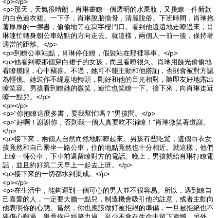
<p></p>
<p>那天，天氣很晴朗，肖琳畫瞭一個透明的水果妝，又挑瞭一件新款
的白色連衣裙。一下子，肖琳脫胎換骨，清麗脫俗。下班時間，肖琳抱
著厚厚的一摞書，偷偷地等在寫字樓門口。看到他遠遠地走瞭過來，肖
琳連忙轉身朝公車站點的方向走去。就這樣，兩個人一前一後，保持著
適當的距離。</p>
<p>到瞭公車站點，肖琳停住瞭，假裝站在那裡等車。</p>
<p>他看到瞭那個穿白裙子的女孩，而且看瞭很久。肖琳用餘光偷偷地
看瞭幾眼，心中竊喜。不過，她可不能主動和他搭訕，否則會被對方認
為輕佻。她裝作不經意地轉頭，剛好和他的目光相對，隨即友好地露出
瞭笑容。男孩看到瞭她的微笑，連忙也笑瞭一下。接下來，向肖琳走近
瞭一點兒。</p>
<p></p>
<p>“你抱瞭這麼多書，要我幫忙嗎？”男孩問。</p>
<p>“好啊！謝謝你，否則我一個人真要吃不消瞭！”肖琳微笑著道謝。
</p>
<p>接下來，兩個人自然而然地聊瞭起來。男孩有些吃驚，這個白衣女
孩竟然和自己乘坐一路公車，住的地點竟然也十分相近。就這樣，他們
上瞭一輛公車，下車前還留瞭對方的電話。晚上，男孩就給肖琳打瞭電
話，並且約好第二天早上一起去上班。</p>
<p>接下來的一切都水到渠成。</p>
<p></p>
<p>在生活中，能夠遇到一個可心的男人並不很容易。所以，遇到瞭自
己喜愛的人，一定要大膽一點兒，制造機會吸引他的註意，或者主動向
他表明你的心態。當然，你也應該做好被拒絕的準備，一旦被拒絕也不
要傷心難過，畢竟你已經努力過，至少不會在生命中留下遺憾。另外，