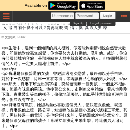
Available on
Login
Sign Up
Forgot password
おんな
つい
おとこ
あり
しる
ま
ふか
い
い
さい
しゃ
ま
きょう
じょう
しゅう
まこと
ぼつ
にん
よう
りょう
女
追
男
有
什
麼
不可
以
？
胃
再
這
麼
矯
情
，
就
真
沒
人
要
瞭
中文(简体)
Public
<p>生活中，遇到一個傾情的男人很難。假若能夠兩情相悅自然皆大歡
喜，即便他對你毫無感覺，你也要努力去打動他、吸引他。或許，你沒
有傾國傾城的容貌，是那種站在人群中就會被淹沒的人。但在面對著傾
情的人時，一定要大膽地往前沖。</p>
<p></p>
<p>肖琳是個很普通的女孩，曾經談過兩次戀愛，最終都以分手告終。
對於下一次感情，肖琳一直在等待，等著讓自己心動的男人出現。</p>
<p>那天，肖琳下班走出寫字樓，突然發現瞭一個男孩，一個並不很帥
氣，但很有味道的男孩。他拎著公文包，走到瞭公車站點，看來也剛剛
下班。肖琳裝出等車的樣子，偷偷地望著他，他似乎註意到瞭肖琳的目
光，但並沒有在意。</p>
<p>肖琳沒有氣餒，她認為自己喜歡這個男人，便決定跟蹤他。就這
樣，肖琳跟他上瞭一路公車，知道瞭他住某個小區的六號樓三單元。其
間，男孩接過一個電話，是他媽媽打來的，要他回傢途中註意安全。原
來是個跟父母住的乖孩子！肖琳立即決定主動出擊，將這個男人追到
手。</p>