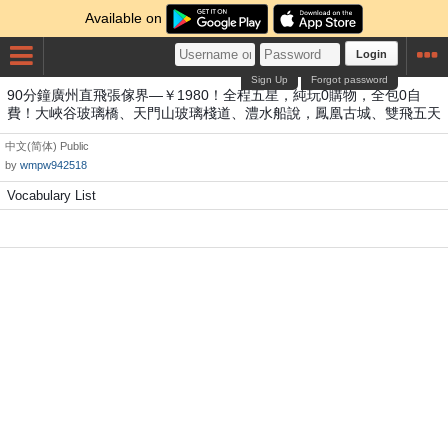
Available on
Login
Sign Up
Forgot password
90分鐘廣州直飛張傢界—￥1980！全程五星，純玩0購物，全包0自
費！大峽谷玻璃橋、天門山玻璃棧道、澧水船說，鳳凰古城、雙飛五天
中文(简体)
Public
by
wmpw942518
Vocabulary List