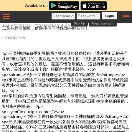
Available on
Login
Sign Up
Forgot password
さんさ
しんけいつう
ちりょう
かいじょ
とうつう
どうじ
ほご
しんけい
こう
のう
三叉
神經痛
治療
，
解除
疼痛
同時
保護
神經
功
能
！
中文(简体)
Public
<p>三叉神經痛做手術可怕嗎？雖然目前醫療技術，通過手術治療是可
以達到根治的目的，但說起三叉神經痛手術，很多患者更願意忍受疼
痛，或者選擇其他的辦法，甚至不惜使用偏方。這就有瞭很多患者輾轉
多地，長達幾年或者十幾年時間的慢慢求醫路。</p>
<p><strong>很多三叉神經痛患者都嘗試過的治療方法</strong></p>
<p>事實上當藥物不能控制疼痛或患者不能耐受藥物的副作用時就應該
考慮外科治療。目前認為絕大部分三叉神經痛是由於血管壓迫神經導
致。</p>
<p>常用的外科治療方法有射頻熱凝、球囊壓迫、伽馬刀和顯微血管減
壓術。其中前三種均是通過對神經功能的損傷來達到控制疼痛的目的，
復發率相對較高。</p>
<p style="text-align: center;"></p>
<p><strong>治療三叉神經痛還需瞭解三叉神經痛的原因</strong></p>
<p>三叉神經感覺根任何一段受到各種原因的壓迫和(或)牽拉都可導致
三叉神經痛。60%的三叉神經痛患者是由於各種壓迫引起的。並認為主