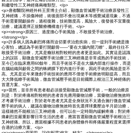
和繼發性三叉神經痛兩種類型。</p>
<p>唐都醫院神經外科王景博士介紹，顯微血管減壓手術治療原發性三
叉神經痛，不損傷神經，術後面部不會出現麻木等感覺減退現象，不過
手術需要開顱操作，過程復雜，技術難度高，風險大，復發後不宜重復
治療，建議選擇正規醫療機構進行手術。</p>
<p><strong>原因三、過度擔心手術風險，不敢接受手術治療。
</strong></p>
<p>許多病人因為劇烈疼痛而迫切要求治愈疾病，但一提到手術總是擔
心害怕，總認為手術要打開顱骨——“要在大腦內開刀瞭”，最終往往不
敢接受手術治療，尤其是癥狀相對較輕的患者更是如此。其實這是認識
上的誤區，顯微血管減壓手術治療三叉神經痛是非常成熟的手術技術，
至今已在臨床應用60餘年，而且手術並不是在大腦內部進行操作，而是
在腦組織與顱骨之間的蛛網膜下腔內進行手術，因此手術的風險是並不
高。尤其是近年來微創手術技術的應用不僅使手術療效明顯提高，而且
大大降低瞭手術風險，微血管減壓手術是目前國際上根治三叉神經痛的
首選方案。</p>
<p>當然，並非所有患者都必須接受顯微血管減壓手術，一般的治療原
則是：對於疼痛相對較輕的患者首先應用藥物治療，當藥物治療無效時
才考慮手術治療；對於老年患者尤其是全身狀況不太適合施行微血管減
壓手術的病人，建議在藥物治療無效時首先選擇球囊壓迫半月節治療，
這樣雖然不能根治三叉神經痛，但可以在一定時期內緩解疼痛；對於疼
痛劇烈並嚴重影響日常生活的患者，應當首選顯微血管減壓手術根治三
叉神經痛。所以，應當根據不同患者的身體條件和疼痛嚴重程度來選擇
合適的治療方案。</p>
<p><strong>原因四、誤信所謂“偏方、秘方”。</strong></p>