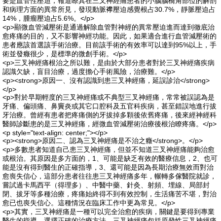
要是血管性壓迫，報道瞭其在三叉神經痛患者的小腦腦橋角部位的解剖
和病理方面的異常所見，發現動脈襻壓迫感覺根占30.7%，靜脈壓迫占
14%，腫瘤壓迫占5.6%。</p>
<p>顯微血管減壓術是通過解除血管對神經的異常壓迫進而達到徹底治
愈疼痛的目的，又不影響神經功能。因此，如果適合進行血管減壓術的
患者應該首選該手術治療。目前該手術的有效率可以達到95%以上，手
術並發癥很少，是標準的微創手術。</p>
<p>三叉神經痛根治之所以難，是由於大部分患者對於三叉神經痛疾病
認識欠缺，盲目治療，過度擔心手術風險，治療難。</p>
<p><strong>原因一、沒有認識到患三叉神經痛，延誤診治</strong>
</p>
<p>對於早期輕度的三叉神經痛或不典型三叉神經痛，常常被誤認為是
牙痛、偏頭痛、鼻竇炎或其它口腔科及五官科疾病，甚至錯誤地進行拔
牙治療。曾經有患者把疼痛側的牙拔掉多顆後依舊疼痛，後來經神經科
醫師診斷患的是三叉神經痛，經微血管減壓術治療後根治瞭疼痛。</p>
<p style="text-align: center;"></p>
<p><strong>原因二、認為三叉神經痛是不治之癥</strong>。</p>
<p>多數患者知道自己患三叉神經痛，但並不知道三叉神經痛能夠治愈
或根治。其原因是多方面的，1、可能是缺乏有效的醫療信息，2、也可
能是沒有得到醫生的正確指導，3、還可能是因為長期治療無效而對治
愈喪失信心，這部分患者往往患三叉神經痛多年，輾轉多傢醫院就診，
嘗試過卡馬西平（得理多）、中醫中藥、針灸、射頻、埋線、局部封
閉、拔牙等多種治療，疼痛始終得不到有效控制，生活痛苦不堪，對治
愈已也喪失信心。這種情況在臨床工作中更為常見。</p>
<p>其實，三叉神經痛是一種可以完全治愈的疾病，關鍵是要得到專業
醫生的指導，選擇正確的治療方法。三叉神經痛包括原發性三叉神經痛