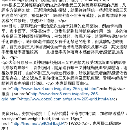
<p>很多三叉神經痛的患者由於多年飽受三叉神經疼痛病癥的折磨，又
經多方治療無效，正所謂病急亂投醫，結果往往誤信一些所謂治療三叉
神經痛的“偏方、祖傳秘方”，結果疼痛不但沒有減輕，反而導致瞭各種
各樣的並發癥，致使終生遺憾。</p>
<p>目前，該病癥的一般治療多是給予對癥的止痛藥物，例如卡馬西
平、奧卡西平、苯妥英鈉等，但隻能起到短時鎮痛的作用，進一步的治
療多是三叉神經毀損類手術，例如射頻、伽瑪刀等，這類手術優點在於
手術創傷小，適用於老年體弱及有手術禁忌的患者，但其缺點也較明
顯，首先毀損三叉神經後同側面部會出現感覺消失及麻木感，其次這類
手術復發率普遍較高，一旦復發疼痛伴著麻木感使得患者感覺更加痛
苦。</p>
<p>大部分原發三叉神經痛都是因三叉神經顱內段受到臨近血管的影響
而導致疼痛發生，針對病因，開始進行瞭三叉神經顯微血管減壓術，術
後效果良好，由於不對三叉神經進行毀損，所以術後患者面部感覺依舊
正常存在，被公認為是目前根治三叉神經痛及面肌痙攣、舌咽神經痛等
顱神經疾患的最佳治療。</p> 本專題欄目頁由<a
href="
http://www.dozo8.com.tw/gallery-265-grid.html
">nike外套</a>
推薦（<a href="
http://www.dozo8.com.tw/gallery-265-
grid.html
">
http://www.dozo8.com.tw/gallery-265-grid.html</a>
;）
更多好玩，夯貨等你挑！【正品代購】全家/貨到付款，加赖即送禮品：
<a style="font-weight: bold; font-size: 16px;"
href="
http://line.me/ti/p/lClnHLsjBA
">TWZO</a>，也可掃二碼加好
友！