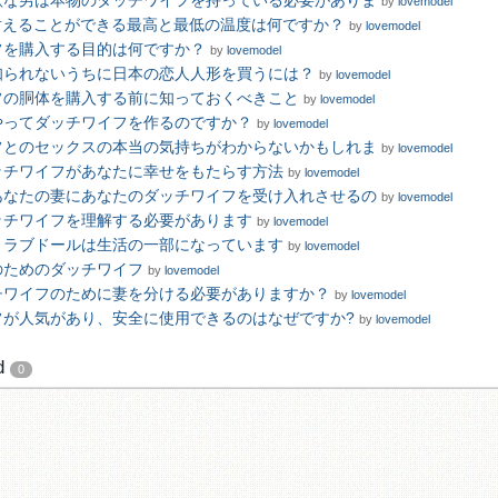
欲な男は本物のダッチワイフを持っている必要がありま
by
lovemodel
が耐えることができる最高と最低の温度は何ですか？
by
lovemodel
フを購入する目的は何ですか？
by
lovemodel
知られないうちに日本の恋人人形を買うには？
by
lovemodel
フの胴体を購入する前に知っておくべきこと
by
lovemodel
やってダッチワイフを作るのですか？
by
lovemodel
フとのセックスの本当の気持ちがわからないかもしれま
by
lovemodel
ッチワイフがあなたに幸せをもたらす方法
by
lovemodel
あなたの妻にあなたのダッチワイフを受け入れさせるの
by
lovemodel
ッチワイフを理解する必要があります
by
lovemodel
とラブドールは生活の一部になっています
by
lovemodel
のためのダッチワイフ
by
lovemodel
チワイフのために妻を分ける必要がありますか？
by
lovemodel
フが人気があり、安全に使用できるのはなぜですか?
by
lovemodel
d
0