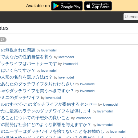
Available on
otes
27
フの無視された問題
by
lovemodel
フであなたの性的自信を養う
by
lovemodel
ダッチワイフはパートナーです
by
lovemodel
フはいくらですか？
by
lovemodel
の人形の名前を選ぶ方法は？
by
lovemodel
後あなたのダッチワイフを片付けなさい
by
lovemodel
ちゃやダッチワイフを買うべきですか？
by
lovemodel
でミニのダッチワイフ
by
lovemodel
ールのすべて-このダッチワイフが提供するセンセー
by
lovemodel
なたに最高のラテンのダッチワイフを提供します
by
lovemodel
することについての予想外の良いこと
by
lovemodel
フの開発は社会にどのような影響を与えますか？
by
lovemodel
フのユーザーはダッチワイフを捨てないことをお勧めし
by
lovemodel