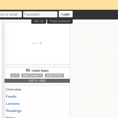
Login
Sign Up
Forgot password
United States
Lv 1
Max Combo 0
Rank 97813
EXP 0 / 4000
Overview
Feeds
Lessons
Readings
Notes