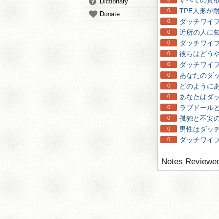
すべての貪
Dictionary
TPE人形
0
Donate
ダッチワイ
0
近所の人に
0
ダッチワイ
0
彼らはどう
0
ダッチワイ
0
あなたのダ
0
どのように
0
あなたはダ
0
ラブドール
0
孤独と不安
0
男性はダッ
0
ダッチワイ
0
Notes Reviewe