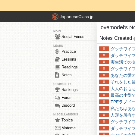
JapaneseClass.jp
lovemodel's N
MAIN
Social Feeds
Notes Created
LEARN
ダッチワイ
0
Practice
ダッチワイ
0
Lessons
実生活での
0
Readings
ダッチワイ
0
Notes
あなたの愛
0
それをした
0
COMMUNITY
大人のおも
0
Rankings
最高の小型
0
Forum
TPEラブド
0
Discord
私たちはあ
0
人形を所有
MISCELLANEOUS
0
Topics
ダッチワイ
0
Matome
ダッチワイ
0
0