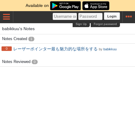
Available on
Login
Sign Up
Forgot password
babikkuu's Notes
Notes Created
1
レーザーポインター最も魅力的な場所をする
0
by
babikkuu
Notes Reviewed
0