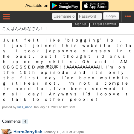
Available on
Login
Sign Up
Forgot password
こんばんわみなさん！！
Ｊｕｓｔ ｆｅｌｔ ｌｉｋｅ ”ｂｌｏｇｇｉｎｇ” ｌｏｌ．
Ｉ ｊｕｓｔ ｊｏｉｎｅｄ ｔｈｉｓ ｗｅｂｓｉｔｅ ｔｏｄａ
ｙ． Ｉ ｔｏｏｋ ｊａｐａｎｅｓｅ ｃｌａｓｓｅｓ ｉｎ ｔ
ｈｅ ｐａｓｔ， ｂｕｔ Ｉ ｔｈｏｕｇｈｔ ｉ’ｄ ｂｒｕｓ
ｈ ｕｐ ｏｎ ｍｙ ｓｋｉｌｌｓ． Ｏｈ ａｎｄ Ｉ ＡＭ
ＯＢＳＥＳＳＥＤ with 黒執事！！AAAAAAAAAAAAH. Ｉ’ｍ ｏｎ
ｔｈｅ １５ｔｈ ｅｐｉｓｏｄｅ ａｎｄ ｉｔ’ｓ ｏｎｌｙ
ｔｈｅ ｆｉｒｓｔ ｄａｙ Ｉ’ｖｅ ｂｅｅｎ ｗａｔｃｈｉｎ
ｇ ｉｔ！Ｆｅａｒ ｎｏｔ， Ｉ’ｍ ｎｏｔ ａ ｃｏｍｐｌｅ
ｔｅ ｎｅｒｄ ｌｏｌ，Ｉ’ｖｅ ｂｅｅｎ ｓｎｏｗｅｄ ｉ
ｎ ａｌｌ ｄａｙ！ Ａｎｙｗａｙｓ Ｉ’ｄ ｌｏｏｏｖｅ ｔ
ｏ ｔａｌｋ ｔｏ ｏｔｈｅｒ ｐｅｏｐｌｅ！
posted by
kiss_nana
January 11, 2011 at 10:13am
Comments
4
HerroJerryfish
January 11, 2011 at 3:57pm