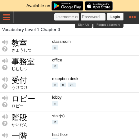
Available on
Login
Sign Up
Forgot password
Vocabulary Level 1 Chapter 3
教室
classroom
n
きょうしつ
事務室
office
n
じむしつ
受付
reception desk
n
n
vs
うけつけ
ロビー
lobby
n
ロビー
階段
stair(s)
n
かいだん
一階
first floor