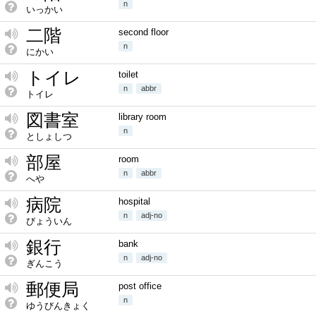
n
いっかい
二階
second floor
n
にかい
トイレ
toilet
n
abbr
トイレ
図書室
library room
n
としょしつ
部屋
room
n
abbr
へや
病院
hospital
n
adj-no
びょういん
銀行
bank
n
adj-no
ぎんこう
郵便局
post office
n
ゆうびんきょく