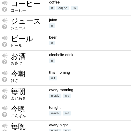
コーヒー
coffee
n
adj-no
uk
コーヒー
ジュース
juice
n
ジュース
ビール
beer
n
ビール
お酒
alcoholic drink
n
おさけ
今朝
this morning
n-t
けさ
毎朝
every morning
n-adv
n-t
まいあさ
今晩
tonight
n-adv
n-t
こんばん
毎晩
every night
n-adv
n-t