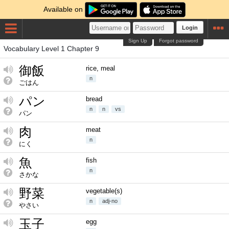
Available on
Login
Sign Up
Forgot password
Vocabulary Level 1 Chapter 9
御飯
rice, meal
n
ごはん
パン
bread
n
n
vs
パン
肉
meat
n
にく
魚
fish
n
さかな
野菜
vegetable(s)
n
adj-no
やさい
玉子
egg