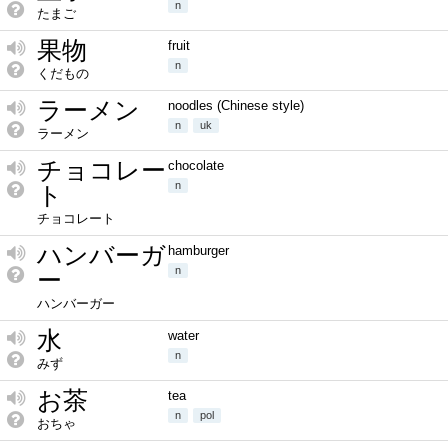
n
たまご
果物
fruit
n
くだもの
ラーメン
noodles (Chinese style)
n
uk
ラーメン
チョコレー
chocolate
n
ト
チョコレート
ハンバーガ
hamburger
n
ー
ハンバーガー
水
water
n
みず
お茶
tea
n
pol
おちゃ