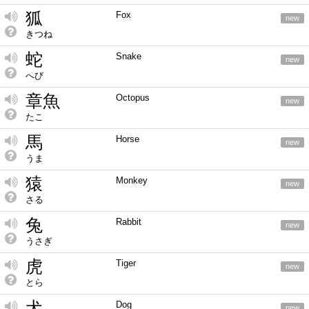
狐
Fox
new
きつね
蛇
Snake
new
へび
章魚
Octopus
new
たこ
馬
Horse
new
うま
猿
Monkey
new
さる
兔
Rabbit
new
うさぎ
虎
Tiger
new
とら
犬
Dog
new