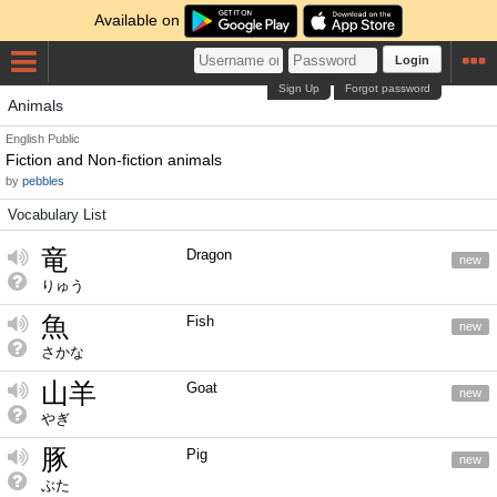
Available on
Login
Sign Up
Forgot password
Animals
English
Public
Fiction and Non-fiction animals
by
pebbles
Vocabulary List
竜
Dragon
new
りゅう
魚
Fish
new
さかな
山羊
Goat
new
やぎ
豚
Pig
new
ぶた