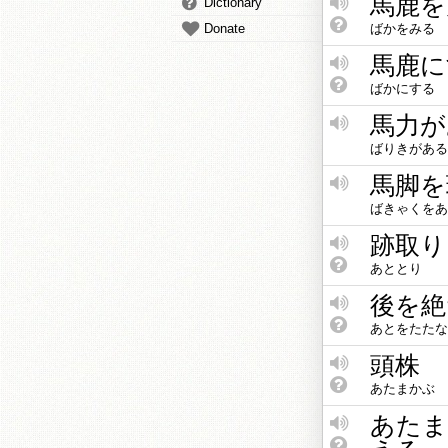
馬鹿を
Dictionary
Donate
ばかをみる
馬鹿に
ばかにする
馬力が
ばりきがある
馬脚を
ばきゃくをあ
跡取り
あととり
後を絶
あとをたたな
頭株
あたまかぶ
あたま