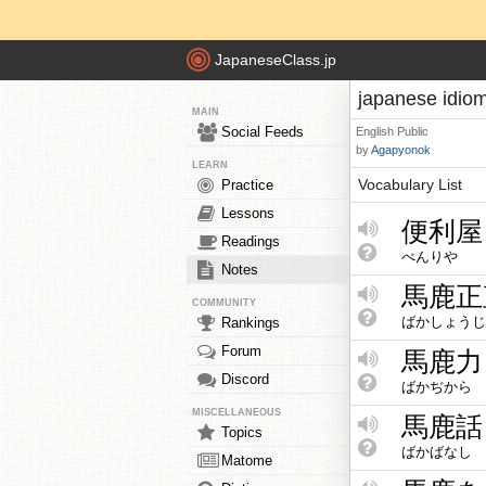
JapaneseClass.jp
japanese idio
MAIN
Social Feeds
English
Public
by
Agapyonok
LEARN
Vocabulary List
Practice
Lessons
便利屋
Readings
べんりや
Notes
馬鹿正
COMMUNITY
ばかしょうじ
Rankings
Forum
馬鹿力
Discord
ばかぢから
MISCELLANEOUS
馬鹿話
Topics
ばかばなし
Matome