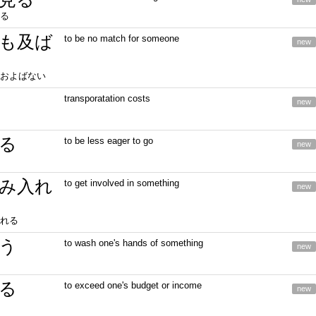
る
も及ば
to be no match for someone
new
およばない
transporatation costs
new
る
to be less eager to go
new
み入れ
to get involved in something
new
れる
う
to wash one's hands of something
new
る
to exceed one's budget or income
new