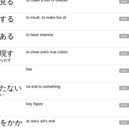
見る
to make a fool of oneself
new
する
to insult, to make fun of
new
ある
to have stamina
new
現す
to show one's true colors
new
らわす
heir
new
たない
no end to something
new
い
key figure
new
をかか
at one's wit's end
new