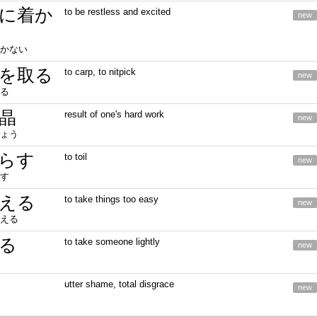
に着か
to be restless and excited
new
かない
を取る
to carp, to nitpick
new
る
晶
result of one's hard work
new
ょう
らす
to toil
new
す
える
to take things too easy
new
える
る
to take someone lightly
new
utter shame, total disgrace
new