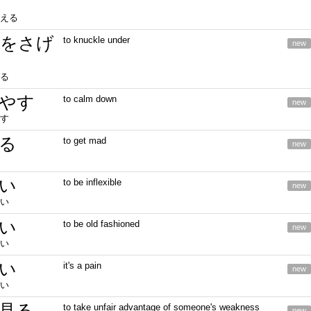
える
をさげ
to knuckle under
new
る
やす
to calm down
new
す
る
to get mad
new
い
to be inflexible
new
い
い
to be old fashioned
new
い
い
it's a pain
new
い
見る
to take unfair advantage of someone's weakness
new