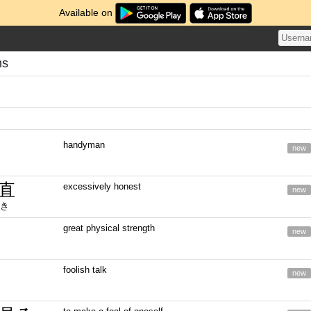
Available on
ms
handyman
new
直
excessively honest
new
き
great physical strength
new
foolish talk
new