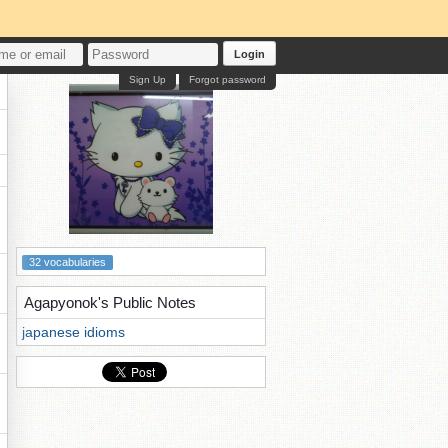
Login
Sign Up
Forgot password
32 vocabularies
Agapyonok's Public Notes
japanese idioms