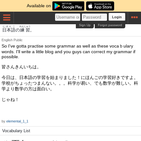
Available on
Login
Sign Up
Forgot password
にほんご
れんしゅう
日本語
の
練習
。
English
Public
So I've gotta practise some grammar as well as these vocaｂulary
words. I'll write a little blog and you guys can correct my grammar if
possible.
皆さんきんいちは。
今日は、日本語の学習を始まりました！にほんごの学習好きですよ。
学校がちょったつまんない。。。科学が易い、でも数学が難しい。科
学より数学の方は面白い。
じゃね！
by
elemental_1_1
Vocabulary List