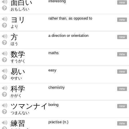
面白い
interesting
new
おもしろい
ヨリ
rather than, as opposed to
new
より
方
a direction or orientation
new
ほう
数学
maths
new
すうがく
易い
easy
new
やすい
科学
chemistry
new
かがく
ツマンナイ
boring
new
つまんない
練習
practise (n.)
new