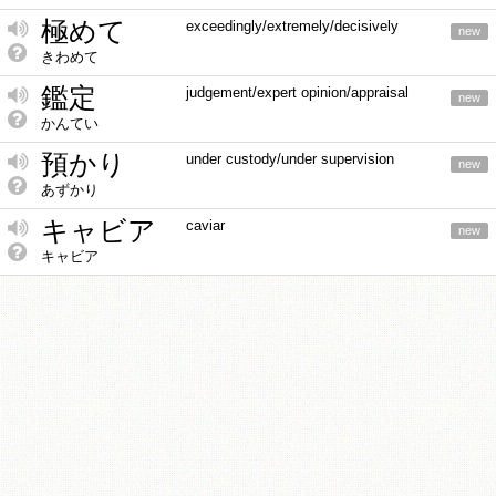
極めて
exceedingly/extremely/decisively
new
きわめて
鑑定
judgement/expert opinion/appraisal
new
かんてい
預かり
under custody/under supervision
new
あずかり
キャビア
caviar
new
キャビア