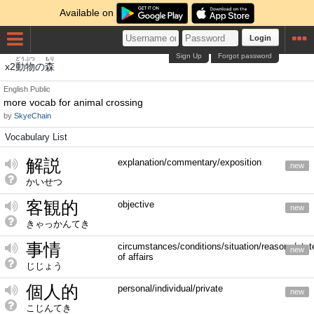
Available on
Login
Sign Up
Forgot password
どうぶつ
もり
x2
動物
の
森
English
Public
more vocab for animal crossing
by
SkyeChain
Vocabulary List
解説
explanation/commentary/exposition
new
かいせつ
客観的
objective
new
きゃっかんてき
事情
circumstances/conditions/situation/reasons/stat
new
of affairs
じじょう
個人的
personal/individual/private
new
こじんてき