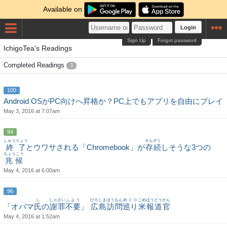
Available on
Login
Sign Up
Forgot password
IchigoTea's Readings
Completed Readings
3
100
Android OSがPC向けへ昇格か？PC上でもアプリを自由にプレイ
May 3, 2016 at 7:07am
94
しゅうりょう
そんぞく
終了
とウワサされる「Chromebook」が
存続
しそうな3つの
ちょうこう
兆候
May 4, 2016 at 6:00am
96
し
しゃざい
ふよう
ひろしま
ほうもん
めぐり
こめ
ほうどう
かん
「オバマ
氏
の
謝罪
不要
」
広島
訪問
巡り
米
報道
官
May 4, 2016 at 1:52am