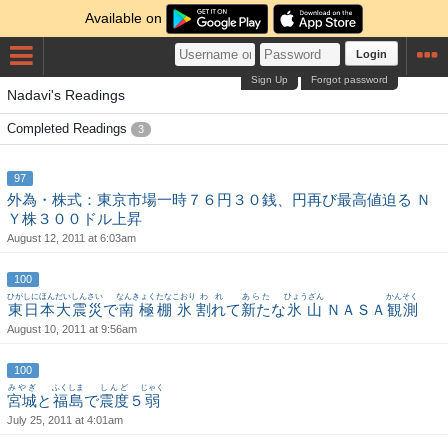
Available on
Login
Sign Up
Forgot password
Nadavi's Readings
Completed Readings
3
97
外為・株式：東京市場一時７６円３０銭、円再び最高値迫る Ｎ
Ｙ株３００ドル上昇
August 12, 2011 at 6:03am
100
ひがしにほん
だい
しんさい
なんきょく
たな
こおり
われ
あらた
ひょうざん
かんそく
東日本
大
震災
で
南極
棚
氷
割れ
て
新た
な
氷山
ＮＡＳＡ
観測
August 10, 2011 at 9:56am
100
みやぎ
ふくしま
しんど
じゃく
宮城
と
福島
で
震度
５
弱
July 25, 2011 at 4:01am