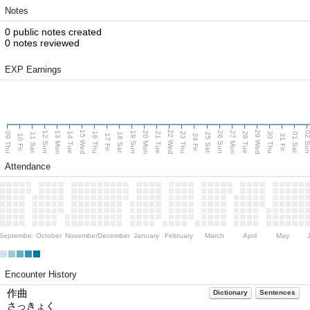
Notes
0 public notes created
0 notes reviewed
EXP Earnings
15 Wed
22 Wed
29 Wed
13 Mon
20 Mon
27 Mon
12 Sun
19 Sun
26 Sun
02 S
09 Thu
14 Tue
16 Thu
21 Tue
23 Thu
28 Tue
30 Thu
11 Sat
18 Sat
25 Sat
01 Sat
10 Fri
17 Fri
24 Fri
31 Fri
Attendance
September
October
November
December
January
February
March
April
May
Encounter History
作曲
Dictionary
Sentences
さっきょく