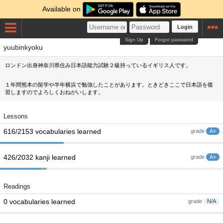
Available on
Login
Sign Up
Forgot password
yuubinkyoku
ロンドン出身神奈川県住み日本語能力試験２級持っているイギリス人です。
１年間熊本の留学や半年横浜で勉強したことがあります。ときどきここで日本語を復
習しますのでよろしくおねがいします。
Lessons
616/2153 vocabularies learned
grade
A+
426/2032 kanji learned
grade
A+
Readings
0 vocabularies learned
grade
N/A