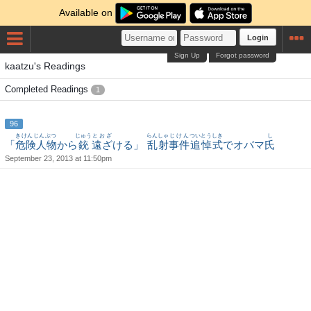
Available on
Login
Sign Up
Forgot password
kaatzu's Readings
Completed Readings
1
96
きけんじんぶつ
じゅう
とおざ
らんしゃ
じけん
ついとうしき
し
「
危険人物
から
銃
遠ざ
ける」
乱射
事件
追悼式
でオバマ
氏
September 23, 2013 at 11:50pm