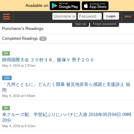
Available on
Login
Sign Up
Forgot password
Puncheon's Readings
Completed Readings
11
94
静岡国際大会 ２０秒３８、飯塚Ｖ 男子２００
May 4, 2016 at 2:37am
100
「九州とともに」どんたく開幕 被災地首長ら感謝と支援訴え 福
岡
May 4, 2016 at 6:56am
90
米クルーズ船、半世紀ぶりにハバナに入港 2016年05月04日 09時
20分
May 4, 2016 at 9:22am