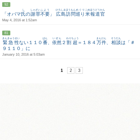
92
し
しゃざい
ふよう
ひろしま
ほうもん
めぐり
こめ
ほうどう
かん
「オバマ
氏
の
謝罪
不要
」
広島
訪問
巡り
米
報道
官
May 4, 2016 at 1:52am
81
きんきゅうせい
ばん
いぜん
わり
ちょう
まん
けん
そうだん
緊急性
ない１１０
番
、
依然
２
割
超
＝１８４
万
件
、
相談
は「＃
９１１０」に
January 10, 2016 at 5:03am
1
2
3