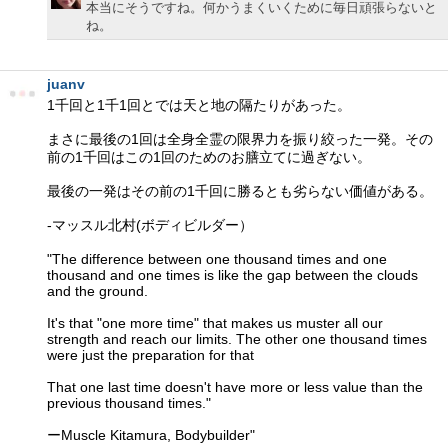
本当にそうですね。何かうまくいくために毎日頑張らないと
ね。
juanv
1千回と1千1回とでは天と地の隔たりがあった。
まさに最後の1回は全身全霊の限界力を振り絞った一発。その
前の1千回はこの1回のためのお膳立てに過ぎない。
最後の一発はその前の1千回に勝るとも劣らない価値がある。
-マッスル北村(ボディビルダー）
"The difference between one thousand times and one
thousand and one times is like the gap between the clouds
and the ground.
It's that "one more time" that makes us muster all our
strength and reach our limits. The other one thousand times
were just the preparation for that
That one last time doesn't have more or less value than the
previous thousand times."
ーMuscle Kitamura, Bodybuilder"