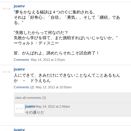
juanv
”夢をかなえる秘訣は４つのＣに集約される。
それは「好奇心」「自信」「勇気」。そして「継続」であ
る。”
”失敗したからって何なのだ？
失敗から学びを得て、また挑戦すればいいじゃないか。”
ーウォルト・ディスニー
皆、がんばれよ。諦めたらそれこそ試合終了！
Comments
May 14, 2012 at 1:01pm
juanv
人にできて、きみだけにできないことなんてことあるもん
か － ドラえもん
Comments
(
2
)
May 13, 2012 at 10:50am
view all comments (
2
)
juanv
May 14, 2012 at 2:56am
その通りだ
juanv