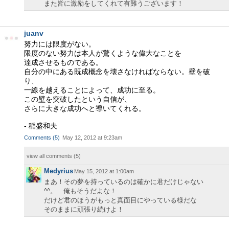
また皆に激励をしてくれて有難うございます！
juanv
努力には限度がない。
限度のない努力は本人が驚くような偉大なことを
達成させるものである。
自分の中にある既成概念を壊さなければならない。壁を破
り、
一線を越えることによって、成功に至る。
この壁を突破したという自信が、
さらに大きな成功へと導いてくれる。
- 稲盛和夫
Comments
(
5
)
May 12, 2012 at 9:23am
view all comments (
5
)
Medyrius
May 15, 2012 at 1:00am
まあ！その夢を持っているのは確かに君だけじゃない
^^。 俺もそうだよな！
だけど君のほうがもっと真面目にやっている様だな
そのままに頑張り続けよ！