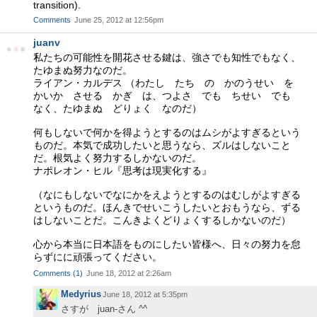
transition).
Comments
June 25, 2012 at 12:56pm
juanv
私たちの可能性を開花させる鍵は、強さでも知性でもなく、
たゆまぬ努力なのだ。
ライアン・カルデス （わたし たち の かのうせい を
かいか させる かぎ は、つよさ でも ちせい でも
なく、たゆまぬ どりょく なのだ）
何もしないで何かを得ようとするのはムシがよすぎるという
ものだ。本気で成功したいと思うなら、ズルはしないこと
だ。根気よく努力するしかないのだ。
ナポレオン・ヒル『思考は現実化する』
（なにもしないでなにかをえようとするのはむしがよすぎる
というものだ。ほんきでせいこうしたいとおもうなら、ずる
はしないことだ。こんきよくどりょくするしかないのだ）
心から本当に日本語をものにしたい皆様へ、日々の努力を怠
らずにに頑張ってください。
Comments
(
1
)
June 18, 2012 at 2:26am
Medyrius
June 18, 2012 at 5:35pm
さすが juan-さん ^^