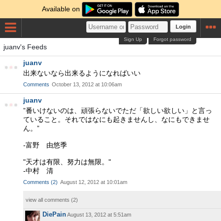
Available on
Login
Sign Up
Forgot password
juanv's Feeds
juanv
出来ないなら出来るようになればいい
Comments
October 13, 2012 at 10:06am
juanv
”番いけないのは、頑張らないでただ「欲しい欲しい」と言っ
ていること。それではなにも起きませんし、なにもできませ
ん。”
-富野 由悠季
"天才は有限、努力は無限。"
-中村 清
Comments
(
2
)
August 12, 2012 at 10:01am
view all comments (
2
)
DiePain
August 13, 2012 at 5:51am