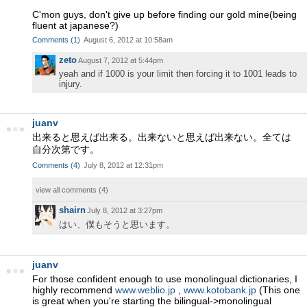
C'mon guys, don't give up before finding our gold mine(being
fluent at japanese?)
Comments
(
1
)
August 6, 2012 at 10:58am
zeto
August 7, 2012 at 5:44pm
yeah and if 1000 is your limit then forcing it to 1001 leads to
injury.
juanv
出来ると思えば出来る。出来ないと思えば出来ない。全ては
自分次第です。
Comments
(
4
)
July 8, 2012 at 12:31pm
view all comments (
4
)
shairn
July 8, 2012 at 3:27pm
はい、僕もそうと思います。
juanv
For those confident enough to use monolingual dictionaries, I
highly recommend
www.weblio.jp
,
www.kotobank.jp
(This one
is great when you're starting the bilingual->monolingual